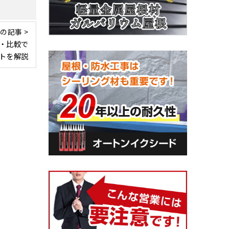
の記事 >
・比較で
トを解説