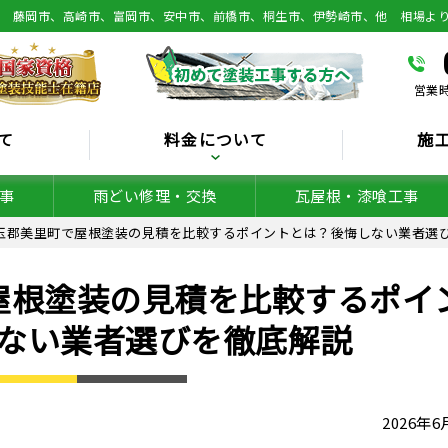
総 藤岡市、高崎市、富岡市、安中市、前橋市、桐生市、伊勢崎市、他 相場よ
営業時
て
料金について
施
事
雨どい修理・交換
瓦屋根・漆喰工事
玉郡美里町で屋根塗装の見積を比較するポイントとは？後悔しない業者選
屋根塗装の見積を比較するポイ
ない業者選びを徹底解説
2026年