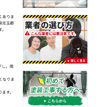
くありま
県児玉郡
す。
下し、雨
くなりま
ります。