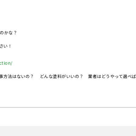
いのかな？
さい！
ction/
事方法はないの？ どんな塗料がいいの？ 業者はどうやって選べ