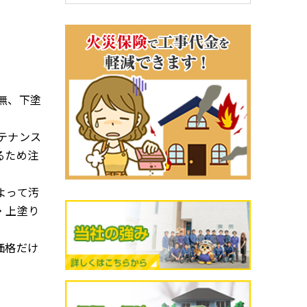
容
無、下塗
テナンス
るため注
よって汚
・上塗り
価格だけ