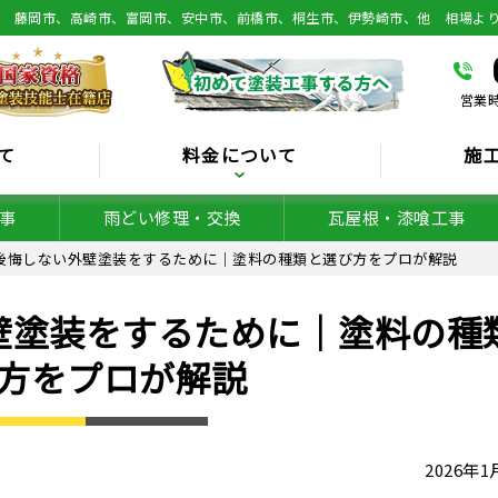
総 藤岡市、高崎市、富岡市、安中市、前橋市、桐生市、伊勢崎市、他 相場よ
営業時
て
料金について
施
事
雨どい修理・交換
瓦屋根・漆喰工事
後悔しない外壁塗装をするために｜塗料の種類と選び方をプロが解説
壁塗装をするために｜塗料の種
方をプロが解説
2026年