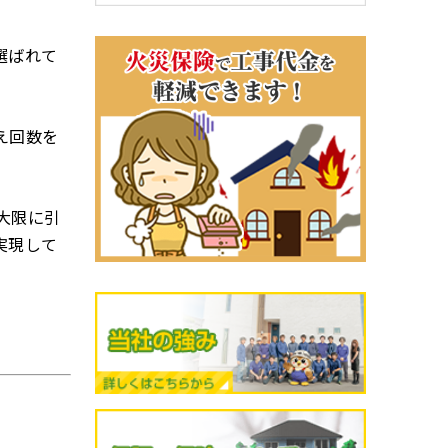
選ばれて
え回数を
大限に引
実現して