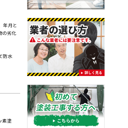
、年月と
物の劣化
て防水
ッ素塗