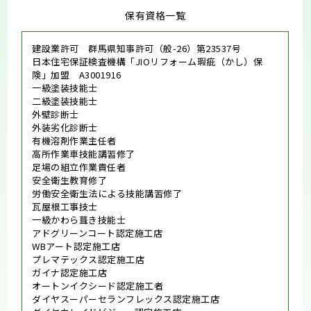
保有資格一覧
建設業許可 群馬県知事許可（般-26）第23537号
日本住宅保証検査機構「JIOリフォーム瑕疵（かし）保
険」加盟 A3001916
一級塗装技能士
二級塗装技能士
外壁診断士
外装劣化診断士
有機溶剤作業主任者
高所作業車技能講習修了
足場の組立作業責任者
安全衛生教育修了
労働安全衛生法による技能講習修了
瓦屋根工事技士
一級かわら葺き技能士
アドグリーンコート認定施工店
WBアート認定施工店
プレマテックス認定施工店
ガイナ認定施工店
オートンイクシード認定施工者
ダイヤスーパーセランフレックス認定施工店