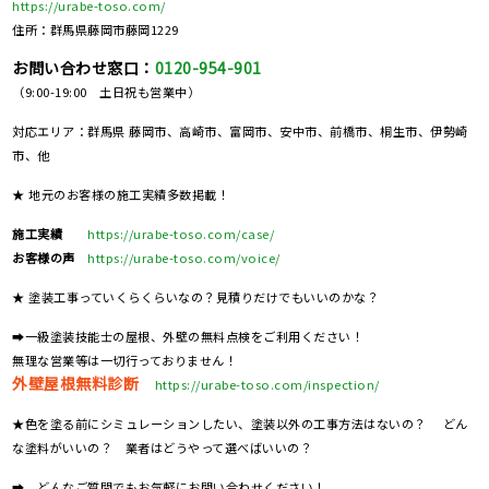
https://urabe-toso.com/
住所：群馬県藤岡市藤岡1229
お問い合わせ窓口：
0120-954-901
（9:00-19:00 土日祝も営業中）
対応エリア：群馬県 藤岡市、高崎市、富岡市、安中市、前橋市、桐生市、伊勢崎
市、他
★ 地元のお客様の施工実績多数掲載！
施工実績
https://urabe-toso.com/case/
お客様の声
https://urabe-toso.com/voice/
★ 塗装工事っていくらくらいなの？見積りだけでもいいのかな？
➡一級塗装技能士の屋根、外壁の無料点検をご利用ください！
無理な営業等は一切行っておりません！
外壁屋根無料診断
https://urabe-toso.com/inspection/
★色を塗る前にシミュレーションしたい、塗装以外の工事方法はないの？ どん
な塗料がいいの？ 業者はどうやって選べばいいの？
➡ どんなご質問でもお気軽にお問い合わせください！