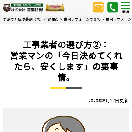
Skip
tog
nav
to
MENU
main
群馬の外壁塗装店（株）浦部住総
>
住宅リフォームの真実
>
住宅リフォーム
content
工事業者の選び方②：
営業マンの「今日決めてくれ
たら、安くします」の裏事
情。
2020年8月17日更新