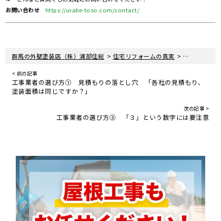
お問い合わせ
https://urabe-toso.com/contact/
>
>
群馬の外壁塗装店（株）浦部住総
住宅リフォームの真実
住宅リフォー
< 前の記事
工事業者の選び方① 見積もりの落とし穴 「各社の見積もり、
塗装面積は同じですか？」
次の記事 >
工事業者の選び方③ 「３」という数字には要注意