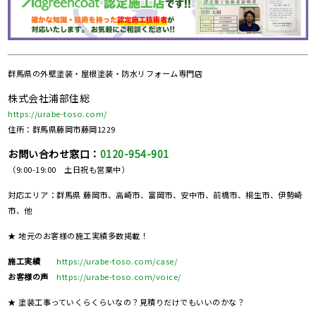
群馬県の
外壁塗装・屋根塗装・防水リフォーム専門店
株式会社浦部住総
https://urabe-toso.com/
住所：群馬県藤岡市藤岡1229
お問い合わせ窓口：
0120-954-901
（9:00-19:00 土日祝も営業中）
対応エリア：群馬県 藤岡市、高崎市、富岡市、安中市、前橋市、桐生市、伊勢崎
市、他
★ 地元のお客様の施工実績多数掲載！
施工実績
https://urabe-toso.com/case/
お客様の声
https://urabe-toso.com/voice/
★ 塗装工事っていくらくらいなの？見積りだけでもいいのかな？