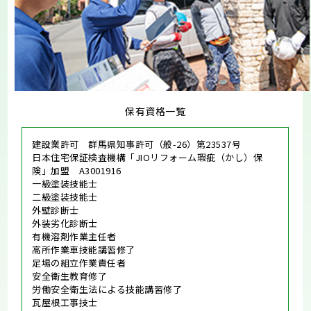
保有資格一覧
建設業許可 群馬県知事許可（般-26）第23537号
日本住宅保証検査機構「JIOリフォーム瑕疵（かし）保
険」加盟 A3001916
一級塗装技能士
二級塗装技能士
外壁診断士
外装劣化診断士
有機溶剤作業主任者
高所作業車技能講習修了
足場の組立作業責任者
安全衛生教育修了
労働安全衛生法による技能講習修了
瓦屋根工事技士