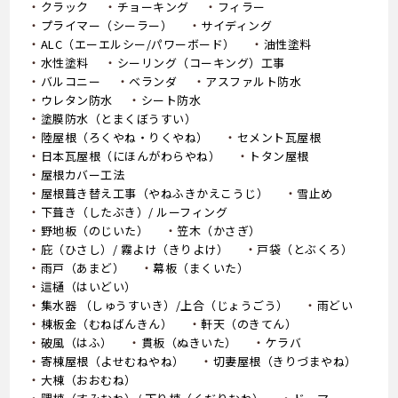
クラック
チョーキング
フィラー
プライマー（シーラー）
サイディング
ALC（エーエルシー/パワーボード）
油性塗料
水性塗料
シーリング（コーキング）工事
バルコニー
ベランダ
アスファルト防水
ウレタン防水
シート防水
塗膜防水（とまくぼうすい）
陸屋根（ろくやね・りくやね）
セメント瓦屋根
日本瓦屋根（にほんがわらやね）
トタン屋根
屋根カバー工法
屋根葺き替え工事（やねふきかえこうじ）
雪止め
下葺き（したぶき）/ ルーフィング
野地板（のじいた）
笠木（かさぎ）
庇（ひさし）/ 霧よけ（きりよけ）
戸袋（とぶくろ）
雨戸（あまど）
幕板（まくいた）
這樋（はいどい）
集水器 （しゅうすいき）/上合（じょうごう）
雨どい
棟板金（むねばんきん）
軒天（のきてん）
破風（はふ）
貫板（ぬきいた）
ケラバ
寄棟屋根（よせむねやね）
切妻屋根（きりづまやね）
大棟（おおむね）