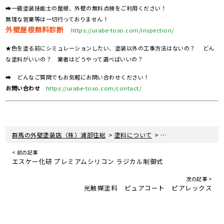
➡一級塗装技能士の屋根、外壁の無料点検をご利用ください！
無理な営業等は一切行っておりません！
外壁屋根無料診断
https://urabe-toso.com/inspection/
★色を塗る前にシミュレーションしたい、塗装以外の工事方法はないの？ どん
な塗料がいいの？ 業者はどうやって選べばいいの？
➡ どんなご質問でもお気軽にお問い合わせください！
お問い合わせ
https://urabe-toso.com/contact/
>
>
群馬の外壁塗装店（株）浦部住総
塗料について
遮熱塗料 アドグリー
< 前の記事
エスケー化研 プレミアムシリコン ラジカル制御式
次の記事 >
光触媒塗料 ピュアコート ピアレックス