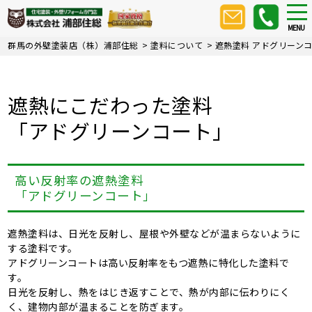
Skip
tog
nav
to
MENU
main
群馬の外壁塗装店（株）浦部住総
>
塗料について
>
遮熱塗料 アドグリーン
content
遮熱にこだわった塗料
「アドグリーンコート」
高い反射率の遮熱塗料
「アドグリーンコート」
遮熱塗料は、日光を反射し、屋根や外壁などが温まらないように
する塗料です。
アドグリーンコートは高い反射率をもつ遮熱に特化した塗料で
す。
日光を反射し、熱をはじき返すことで、熱が内部に伝わりにく
く、建物内部が温まることを防ぎます。