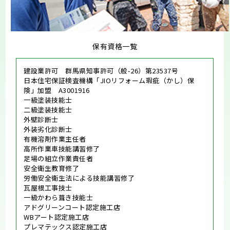
保有資格一覧
建設業許可 群馬県知事許可（般-26）第23537号
日本住宅保証検査機構「JIOリフォーム瑕疵（かし）保
険」加盟 A3001916
一級塗装技能士
二級塗装技能士
外壁診断士
外装劣化診断士
有機溶剤作業主任者
高所作業車技能講習修了
足場の組立作業責任者
安全衛生教育修了
労働安全衛生法による技能講習修了
瓦屋根工事技士
一級かわら葺き技能士
アドグリーンコート認定施工店
WBアート認定施工店
プレマテックス認定施工店