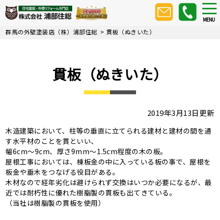
Skip
tog
nav
to
MENU
main
群馬の外壁塗装店（株）浦部住総
>
貫板（ぬきいた）
content
貫板（ぬきいた）
2019年3月13日更新
木造建築において、柱等の垂直に立てられる建材と建材の間を通
す水平材のことを貫といい、
幅6cm～9cm、厚さ9mm～1.5cm程度の木の板。
屋根工事においては、棟板金の中に入っている板の事で、屋根を
板金や垂木をつなげる役目がある。
木材なので経年劣化は避けられず交換はいつか必要になるが、最
近では耐朽性に優れた樹脂製の貫板も出てきている。
（当社は樹脂製の貫板を使用）