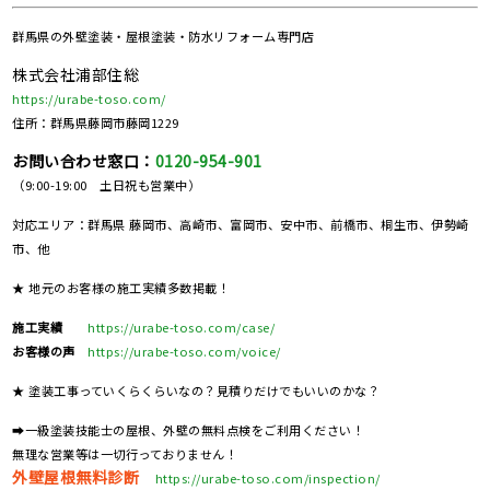
群馬県の
外壁塗装・屋根塗装・防水リフォーム専門店
株式会社浦部住総
https://urabe-toso.com/
住所：群馬県藤岡市藤岡1229
お問い合わせ窓口：
0120-954-901
（9:00-19:00 土日祝も営業中）
対応エリア：群馬県 藤岡市、高崎市、富岡市、安中市、前橋市、桐生市、伊勢崎
市、他
★ 地元のお客様の施工実績多数掲載！
施工実績
https://urabe-toso.com/case/
お客様の声
https://urabe-toso.com/voice/
★ 塗装工事っていくらくらいなの？見積りだけでもいいのかな？
➡一級塗装技能士の屋根、外壁の無料点検をご利用ください！
無理な営業等は一切行っておりません！
外壁屋根無料診断
https://urabe-toso.com/inspection/