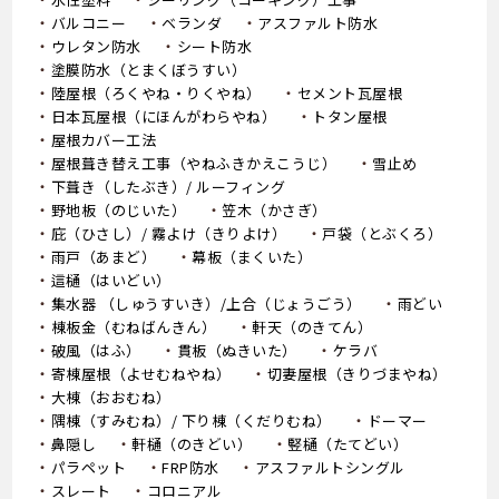
バルコニー
ベランダ
アスファルト防水
ウレタン防水
シート防水
塗膜防水（とまくぼうすい）
陸屋根（ろくやね・りくやね）
セメント瓦屋根
日本瓦屋根（にほんがわらやね）
トタン屋根
屋根カバー工法
屋根葺き替え工事（やねふきかえこうじ）
雪止め
下葺き（したぶき）/ ルーフィング
野地板（のじいた）
笠木（かさぎ）
庇（ひさし）/ 霧よけ（きりよけ）
戸袋（とぶくろ）
雨戸（あまど）
幕板（まくいた）
這樋（はいどい）
集水器 （しゅうすいき）/上合（じょうごう）
雨どい
棟板金（むねばんきん）
軒天（のきてん）
破風（はふ）
貫板（ぬきいた）
ケラバ
寄棟屋根（よせむねやね）
切妻屋根（きりづまやね）
大棟（おおむね）
隅棟（すみむね）/ 下り棟（くだりむね）
ドーマー
鼻隠し
軒樋（のきどい）
竪樋（たてどい）
パラペット
FRP防水
アスファルトシングル
スレート
コロニアル