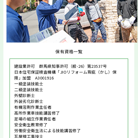
保有資格一覧
建設業許可 群馬県知事許可（般-26）第23537号
日本住宅保証検査機構「JIOリフォーム瑕疵（かし）保
険」加盟 A3001916
一級塗装技能士
二級塗装技能士
外壁診断士
外装劣化診断士
有機溶剤作業主任者
高所作業車技能講習修了
足場の組立作業責任者
安全衛生教育修了
労働安全衛生法による技能講習修了
瓦屋根工事技士