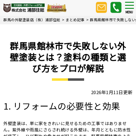
Skip
tog
nav
to
MENU
main
群馬の外壁塗装店（株）浦部住総
>
まとめ記事
>
群馬県館林市で失敗しない
content
群馬県館林市で失敗しない外
壁塗装とは？塗料の種類と選
び方をプロが解説
2026年1月11日更新
1. リフォームの必要性と効果
外壁塗装は、単に家をきれいに見せるための工事ではありませ
ん。紫外線や雨風にさらされ続ける外壁は、年月とともに防水性
が低下し、ひび割れや色あせが起こります。群馬県館林市のよう