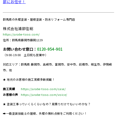
部にお任せ！
群馬県の
外壁塗装・屋根塗装・防水リフォーム専門店
株式会社浦部住総
https://urabe-toso.com/
住所：群馬県藤岡市藤岡1229
お問い合わせ窓口：
0120-954-901
（9:00-19:00 土日祝も営業中）
対応エリア：群馬県 藤岡市、高崎市、富岡市、安中市、前橋市、桐生市、伊勢崎
市、他
★ 地元のお客様の施工実績多数掲載！
施工実績
https://urabe-toso.com/case/
お客様の声
https://urabe-toso.com/voice/
★ 塗装工事っていくらくらいなの？見積りだけでもいいのかな？
➡一級塗装技能士の屋根、外壁の無料点検をご利用ください！