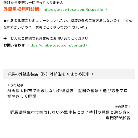
無理な営業等は一切行っておりません！
外壁屋根無料診断
https://urabe-toso.com/inspection/
★色を塗る前にシミュレーションしたい、塗装以外の工事方法はないの？ どん
な塗料がいいの？ 業者はどうやって選べばいいの？
➡ どんなご質問でもお気軽にお問い合わせください！
お問い合わせ
https://urabe-toso.com/contact/
>
>
群馬の外壁塗装店（株）浦部住総
まとめ記事
群馬県館林市で失敗しな
< 前の記事
群馬県太田市で失敗しない外壁塗装｜塗料の種類と選び方をプロ
がやさしく解説
次の記事 >
群馬県桐生市で失敗しない外壁塗装とは？塗料の種類と選び方を
専門家が解説