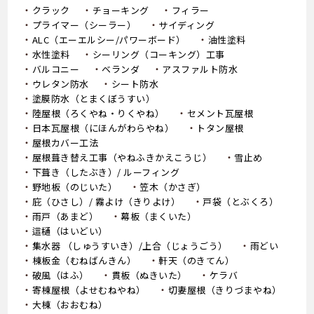
クラック
チョーキング
フィラー
プライマー（シーラー）
サイディング
ALC（エーエルシー/パワーボード）
油性塗料
水性塗料
シーリング（コーキング）工事
バルコニー
ベランダ
アスファルト防水
ウレタン防水
シート防水
塗膜防水（とまくぼうすい）
陸屋根（ろくやね・りくやね）
セメント瓦屋根
日本瓦屋根（にほんがわらやね）
トタン屋根
屋根カバー工法
屋根葺き替え工事（やねふきかえこうじ）
雪止め
下葺き（したぶき）/ ルーフィング
野地板（のじいた）
笠木（かさぎ）
庇（ひさし）/ 霧よけ（きりよけ）
戸袋（とぶくろ）
雨戸（あまど）
幕板（まくいた）
這樋（はいどい）
集水器 （しゅうすいき）/上合（じょうごう）
雨どい
棟板金（むねばんきん）
軒天（のきてん）
破風（はふ）
貫板（ぬきいた）
ケラバ
寄棟屋根（よせむねやね）
切妻屋根（きりづまやね）
大棟（おおむね）