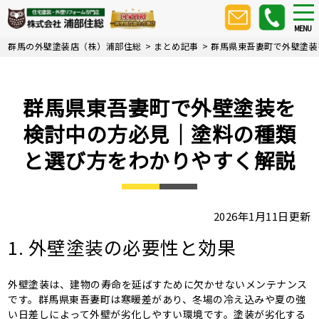
Skip
tog
nav
to
MENU
main
群馬の外壁塗装店（株）浦部住総
>
まとめ記事
>
群馬県東吾妻町で外壁塗装
content
群馬県東吾妻町で外壁塗装を
検討中の方必見｜塗料の種類
と選び方をわかりやすく解説
2026年1月11日更新
1. 外壁塗装の必要性と効果
外壁塗装は、建物の寿命を延ばすために欠かせないメンテナンス
です。群馬県東吾妻町は寒暖差があり、冬場の冷え込みや夏の強
い日差しによって外壁が劣化しやすい環境です。塗装が劣化する