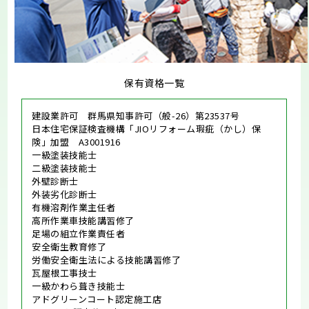
保有資格一覧
建設業許可 群馬県知事許可（般-26）第23537号
日本住宅保証検査機構「JIOリフォーム瑕疵（かし）保
険」加盟 A3001916
一級塗装技能士
二級塗装技能士
外壁診断士
外装劣化診断士
有機溶剤作業主任者
高所作業車技能講習修了
足場の組立作業責任者
安全衛生教育修了
労働安全衛生法による技能講習修了
瓦屋根工事技士
一級かわら葺き技能士
アドグリーンコート認定施工店