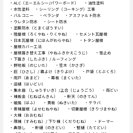
ALC（エーエルシー/パワーボード）
油性塗料
水性塗料
シーリング（コーキング）工事
バルコニー
ベランダ
アスファルト防水
ウレタン防水
シート防水
塗膜防水（とまくぼうすい）
陸屋根（ろくやね・りくやね）
セメント瓦屋根
日本瓦屋根（にほんがわらやね）
トタン屋根
屋根カバー工法
屋根葺き替え工事（やねふきかえこうじ）
雪止め
下葺き（したぶき）/ ルーフィング
野地板（のじいた）
笠木（かさぎ）
庇（ひさし）/ 霧よけ（きりよけ）
戸袋（とぶくろ）
雨戸（あまど）
幕板（まくいた）
這樋（はいどい）
集水器 （しゅうすいき）/上合（じょうごう）
雨どい
棟板金（むねばんきん）
軒天（のきてん）
破風（はふ）
貫板（ぬきいた）
ケラバ
寄棟屋根（よせむねやね）
切妻屋根（きりづまやね）
大棟（おおむね）
隅棟（すみむね）/ 下り棟（くだりむね）
ドーマー
鼻隠し
軒樋（のきどい）
竪樋（たてどい）