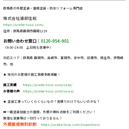
群馬県の
外壁塗装・屋根塗装・防水リフォーム専門店
株式会社浦部住総
https://urabe-toso.com/
住所：群馬県藤岡市藤岡1229
お問い合わせ窓口：
0120-954-901
（9:00-19:00 土日祝も営業中）
対応エリア：群馬県 藤岡市、高崎市、富岡市、安中市、前橋市、桐生市、伊勢崎
市、他
★ 地元のお客様の施工実績多数掲載！
施工実績
https://urabe-toso.com/case/
お客様の声
https://urabe-toso.com/voice/
★ 塗装工事っていくらくらいなの？見積りだけでもいいのかな？
➡一級塗装技能士の屋根、外壁の無料点検をご利用ください！
無理な営業等は一切行っておりません！
外壁屋根無料診断
https://urabe-toso.com/inspection/