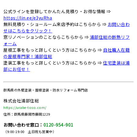
公式ラインを登録してかんたん見積り・お得な情報 ⇒
https://lin.ee/e3yuRha
無料見積り・ショールーム来店予約はこちらから ⇒
お問い合わ
せはこちらをクリック！
窓リノベーションのことならこちらから ⇒
浦部住総の断熱リフ
ォーム
屋根工事をもっと詳しくという方はこちらから ⇒
自社職人在籍
の屋根専門家！浦部住総
塗装工事をもっと詳しくという方はこちらから ⇒
住宅塗装は浦
部にお任せ！
群馬県の
外壁塗装・屋根塗装・防水リフォーム専門店
株式会社浦部住総
https://urabe-toso.com/
住所：群馬県藤岡市藤岡1229
お問い合わせ窓口：
0120-954-901
（9:00-19:00 土日祝も営業中）