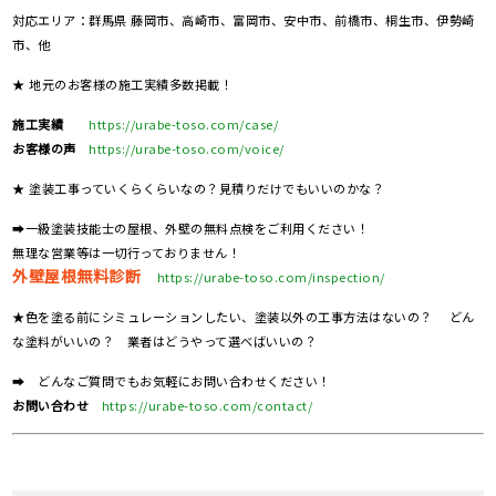
対応エリア：群馬県 藤岡市、高崎市、富岡市、安中市、前橋市、桐生市、伊勢崎
市、他
★ 地元のお客様の施工実績多数掲載！
施工実績
https://urabe-toso.com/case/
お客様の声
https://urabe-toso.com/voice/
★ 塗装工事っていくらくらいなの？見積りだけでもいいのかな？
➡一級塗装技能士の屋根、外壁の無料点検をご利用ください！
無理な営業等は一切行っておりません！
外壁屋根無料診断
https://urabe-toso.com/inspection/
★色を塗る前にシミュレーションしたい、塗装以外の工事方法はないの？ どん
な塗料がいいの？ 業者はどうやって選べばいいの？
➡ どんなご質問でもお気軽にお問い合わせください！
お問い合わせ
https://urabe-toso.com/contact/