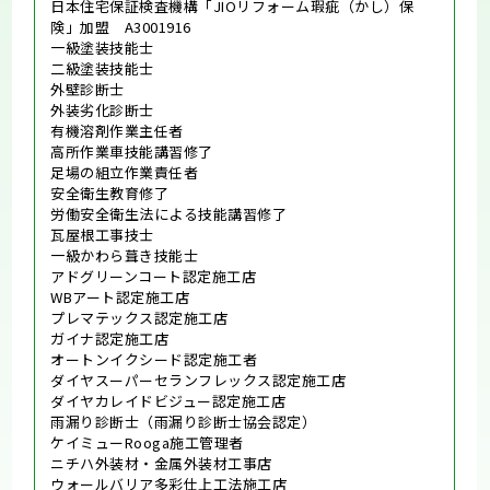
日本住宅保証検査機構「JIOリフォーム瑕疵（かし）保
険」加盟 A3001916
一級塗装技能士
二級塗装技能士
外壁診断士
外装劣化診断士
有機溶剤作業主任者
高所作業車技能講習修了
足場の組立作業責任者
安全衛生教育修了
労働安全衛生法による技能講習修了
瓦屋根工事技士
一級かわら葺き技能士
アドグリーンコート認定施工店
WBアート認定施工店
プレマテックス認定施工店
ガイナ認定施工店
オートンイクシード認定施工者
ダイヤスーパーセランフレックス認定施工店
ダイヤカレイドビジュー認定施工店
雨漏り診断士（雨漏り診断士協会認定）
ケイミューRooga施工管理者
ニチハ外装材・金属外装材工事店
ウォールバリア多彩仕上工法施工店