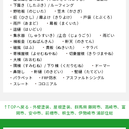
下葺き（したぶき）/ ルーフィング
野地板（のじいた）
笠木（かさぎ）
庇（ひさし）/ 霧よけ（きりよけ）
戸袋（とぶくろ）
雨戸（あまど）
幕板（まくいた）
這樋（はいどい）
集水器 （しゅうすいき）/上合（じょうごう）
雨どい
棟板金（むねばんきん）
軒天（のきてん）
破風（はふ）
貫板（ぬきいた）
ケラバ
寄棟屋根（よせむねやね）
切妻屋根（きりづまやね）
大棟（おおむね）
隅棟（すみむね）/ 下り棟（くだりむね）
ドーマー
鼻隠し
軒樋（のきどい）
竪樋（たてどい）
パラペット
FRP防水
アスファルトシングル
スレート
コロニアル
↑TOPへ戻る - 外壁塗装、屋根塗装、群馬県 藤岡市、高崎市、富
岡市、安中市、前橋市、桐生市、伊勢崎市 浦部住総