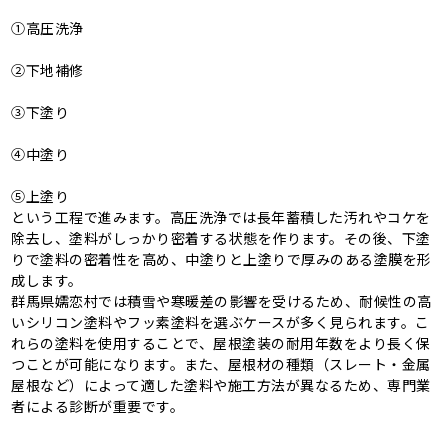
①高圧洗浄
②下地補修
③下塗り
④中塗り
⑤上塗り
という工程で進みます。高圧洗浄では長年蓄積した汚れやコケを
除去し、塗料がしっかり密着する状態を作ります。その後、下塗
りで塗料の密着性を高め、中塗りと上塗りで厚みのある塗膜を形
成します。
群馬県嬬恋村では積雪や寒暖差の影響を受けるため、耐候性の高
いシリコン塗料やフッ素塗料を選ぶケースが多く見られます。こ
れらの塗料を使用することで、屋根塗装の耐用年数をより長く保
つことが可能になります。また、屋根材の種類（スレート・金属
屋根など）によって適した塗料や施工方法が異なるため、専門業
者による診断が重要です。