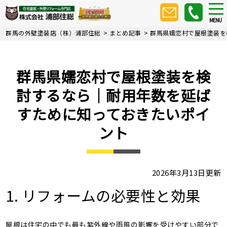
Skip
tog
nav
to
MENU
main
群馬の外壁塗装店（株）浦部住総
>
まとめ記事
>
群馬県嬬恋村で屋根塗装を
content
群馬県嬬恋村で屋根塗装を検
討するなら｜耐用年数を延ば
すために知っておきたいポイ
ント
2026年3月13日更新
1. リフォームの必要性と効果
屋根は住宅の中でも最も紫外線や雨風の影響を受けやすい部分で