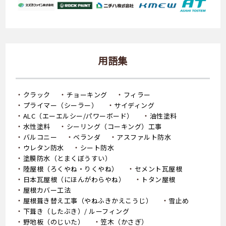
用語集
クラック
チョーキング
フィラー
プライマー（シーラー）
サイディング
ALC（エーエルシー/パワーボード）
油性塗料
水性塗料
シーリング（コーキング）工事
バルコニー
ベランダ
アスファルト防水
ウレタン防水
シート防水
塗膜防水（とまくぼうすい）
陸屋根（ろくやね・りくやね）
セメント瓦屋根
日本瓦屋根（にほんがわらやね）
トタン屋根
屋根カバー工法
屋根葺き替え工事（やねふきかえこうじ）
雪止め
下葺き（したぶき）/ ルーフィング
野地板（のじいた）
笠木（かさぎ）