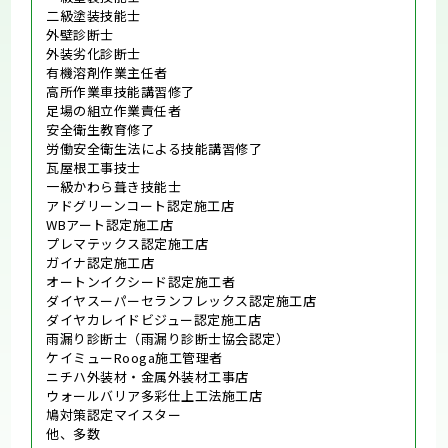
二級塗装技能士
外壁診断士
外装劣化診断士
有機溶剤作業主任者
高所作業車技能講習修了
足場の組立作業責任者
安全衛生教育修了
労働安全衛生法による技能講習修了
瓦屋根工事技士
一級かわら葺き技能士
アドグリーンコート認定施工店
WBアート認定施工店
プレマテックス認定施工店
ガイナ認定施工店
オートンイクシード認定施工者
ダイヤスーパーセランフレックス認定施工店
ダイヤカレイドビジュー認定施工店
雨漏り診断士（雨漏り診断士協会認定）
ケイミューRooga施工管理者
ニチハ外装材・金属外装材工事店
ウォールバリア多彩仕上工法施工店
鳩対策認定マイスター
他、多数