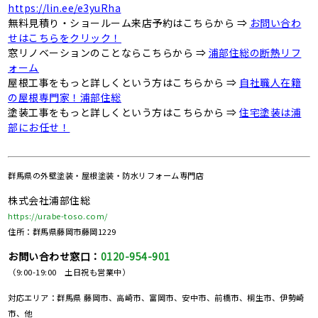
https://lin.ee/e3yuRha
無料見積り・ショールーム来店予約はこちらから ⇒
お問い合わ
せはこちらをクリック！
窓リノベーションのことならこちらから ⇒
浦部住総の断熱リフ
ォーム
屋根工事をもっと詳しくという方はこちらから ⇒
自社職人在籍
の屋根専門家！浦部住総
塗装工事をもっと詳しくという方はこちらから ⇒
住宅塗装は浦
部にお任せ！
群馬県の
外壁塗装・屋根塗装・防水リフォーム専門店
株式会社浦部住総
https://urabe-toso.com/
住所：群馬県藤岡市藤岡1229
お問い合わせ窓口：
0120-954-901
（9:00-19:00 土日祝も営業中）
対応エリア：群馬県 藤岡市、高崎市、富岡市、安中市、前橋市、桐生市、伊勢崎
市、他