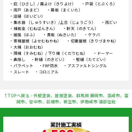
庇（ひさし）/ 霧よけ（きりよけ）
戸袋（とぶくろ）
雨戸（あまど）
幕板（まくいた）
這樋（はいどい）
集水器 （しゅうすいき）/上合（じょうごう）
雨どい
棟板金（むねばんきん）
軒天（のきてん）
破風（はふ）
貫板（ぬきいた）
ケラバ
寄棟屋根（よせむねやね）
切妻屋根（きりづまやね）
大棟（おおむね）
隅棟（すみむね）/ 下り棟（くだりむね）
ドーマー
鼻隠し
軒樋（のきどい）
竪樋（たてどい）
パラペット
FRP防水
アスファルトシングル
スレート
コロニアル
↑TOPへ戻る - 外壁塗装、屋根塗装、群馬県 藤岡市、高崎市、富
岡市、安中市、前橋市、桐生市、伊勢崎市 浦部住総