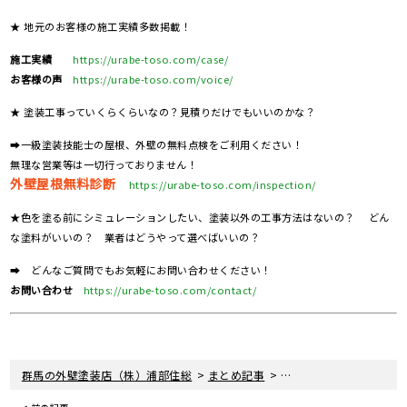
★ 地元のお客様の施工実績多数掲載！
施工実績
https://urabe-toso.com/case/
お客様の声
https://urabe-toso.com/voice/
★ 塗装工事っていくらくらいなの？見積りだけでもいいのかな？
➡一級塗装技能士の屋根、外壁の無料点検をご利用ください！
無理な営業等は一切行っておりません！
外壁屋根無料診断
https://urabe-toso.com/inspection/
★色を塗る前にシミュレーションしたい、塗装以外の工事方法はないの？ どん
な塗料がいいの？ 業者はどうやって選べばいいの？
➡ どんなご質問でもお気軽にお問い合わせください！
お問い合わせ
https://urabe-toso.com/contact/
>
>
群馬の外壁塗装店（株）浦部住総
まとめ記事
群馬県下仁田町でWBア