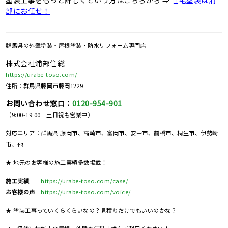
塗装工事をもっと詳しくという方はこちらから ⇒
住宅塗装は浦
部にお任せ！
群馬県の
外壁塗装・屋根塗装・防水リフォーム専門店
株式会社浦部住総
https://urabe-toso.com/
住所：群馬県藤岡市藤岡1229
お問い合わせ窓口：
0120-954-901
（9:00-19:00 土日祝も営業中）
対応エリア：群馬県 藤岡市、高崎市、富岡市、安中市、前橋市、桐生市、伊勢崎
市、他
★ 地元のお客様の施工実績多数掲載！
施工実績
https://urabe-toso.com/case/
お客様の声
https://urabe-toso.com/voice/
★ 塗装工事っていくらくらいなの？見積りだけでもいいのかな？