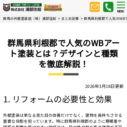
Skip
tog
nav
to
MENU
main
群馬の外壁塗装店（株）浦部住総
>
まとめ記事
>
群馬県利根郡で人気のWB
content
群馬県利根郡で人気のWBアー
ト塗装とは？デザインと種類
を徹底解説！
2026年3月18日更新
1. リフォームの必要性と効果
外壁塗装は単なる見た目の改善だけでなく、建物を長持ちさせる
重要な役割を担っています。特に群馬県利根郡のように寒暖差や
降雨の影響を受けやすい地域では、防水性や耐久性の確保が不可