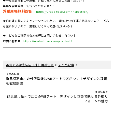
➡一級塗装技能士の屋根、外壁の無料点検をご利用ください！
無理な営業等は一切行っておりません！
外壁屋根無料診断
https://urabe-toso.com/inspection/
★色を塗る前にシミュレーションしたい、塗装以外の工事方法はないの？ どん
な塗料がいいの？ 業者はどうやって選べばいいの？
➡ どんなご質問でもお気軽にお問い合わせください！
お問い合わせ
https://urabe-toso.com/contact/
>
>
群馬の外壁塗装店（株）浦部住総
まとめ記事
群馬県利根郡で人気のW
< 前の記事
群馬県高山村の外壁塗装はWBアートで差がつく！デザインと種類
を徹底解説
次の記事 >
群馬県片品村で注目のWBアート｜デザインと種類で魅せる外壁リ
フォームの魅力