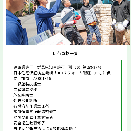
保有資格一覧
建設業許可 群馬県知事許可（般-26）第23537号
日本住宅保証検査機構「JIOリフォーム瑕疵（かし）保
険」加盟 A3001916
一級塗装技能士
二級塗装技能士
外壁診断士
外装劣化診断士
有機溶剤作業主任者
高所作業車技能講習修了
足場の組立作業責任者
安全衛生教育修了
労働安全衛生法による技能講習修了