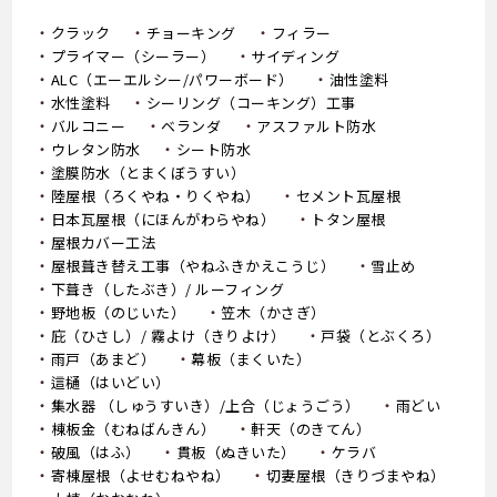
クラック
チョーキング
フィラー
プライマー（シーラー）
サイディング
ALC（エーエルシー/パワーボード）
油性塗料
水性塗料
シーリング（コーキング）工事
バルコニー
ベランダ
アスファルト防水
ウレタン防水
シート防水
塗膜防水（とまくぼうすい）
陸屋根（ろくやね・りくやね）
セメント瓦屋根
日本瓦屋根（にほんがわらやね）
トタン屋根
屋根カバー工法
屋根葺き替え工事（やねふきかえこうじ）
雪止め
下葺き（したぶき）/ ルーフィング
野地板（のじいた）
笠木（かさぎ）
庇（ひさし）/ 霧よけ（きりよけ）
戸袋（とぶくろ）
雨戸（あまど）
幕板（まくいた）
這樋（はいどい）
集水器 （しゅうすいき）/上合（じょうごう）
雨どい
棟板金（むねばんきん）
軒天（のきてん）
破風（はふ）
貫板（ぬきいた）
ケラバ
寄棟屋根（よせむねやね）
切妻屋根（きりづまやね）