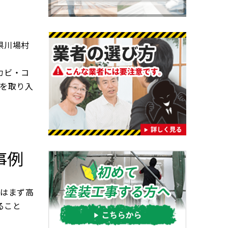
県川場村
カビ・コ
を取り入
事例
ではまず高
ること