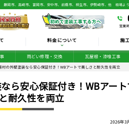
総 藤岡市、高崎市、富岡市、安中市、前橋市、桐生市、伊勢崎市、他 相場よ
営業時
て
料金について
施
事
雨どい修理・交換
瓦屋根・漆喰工事
場村の外壁塗装なら安心保証付き！WBアートで美しさと耐久性を両立
なら安心保証付き！WBアート
と耐久性を両立
2026年