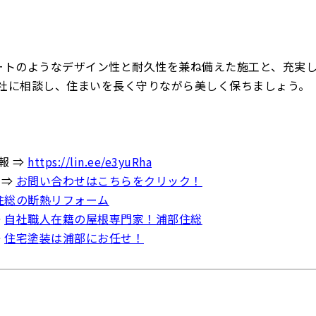
ートのようなデザイン性と耐久性を兼ね備えた施工と、充実
社に相談し、住まいを長く守りながら美しく保ちましょう。
報 ⇒
https://lin.ee/e3yuRha
 ⇒
お問い合わせはこちらをクリック！
住総の断熱リフォーム
⇒
自社職人在籍の屋根専門家！浦部住総
⇒
住宅塗装は浦部にお任せ！