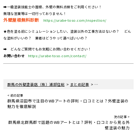
➡一級塗装技能士の屋根、外壁の無料点検をご利用ください！
無理な営業等は一切行っておりません！
外壁屋根無料診断
https://urabe-toso.com/inspection/
★色を塗る前にシミュレーションしたい、塗装以外の工事方法はないの？ どん
な塗料がいいの？ 業者はどうやって選べばいいの？
➡ どんなご質問でもお気軽にお問い合わせください！
お問い合わせ
https://urabe-toso.com/contact/
>
>
群馬の外壁塗装店（株）浦部住総
まとめ記事
群馬県渋川市で話題のW
< 前の記事
群馬県沼田市で注目のWBアートの評判・口コミとは？外壁塗装の
魅力を徹底解説
次の記事 >
群馬県北群馬郡で話題のWBアートとは？評判・口コミから見る外
壁塗装の魅力