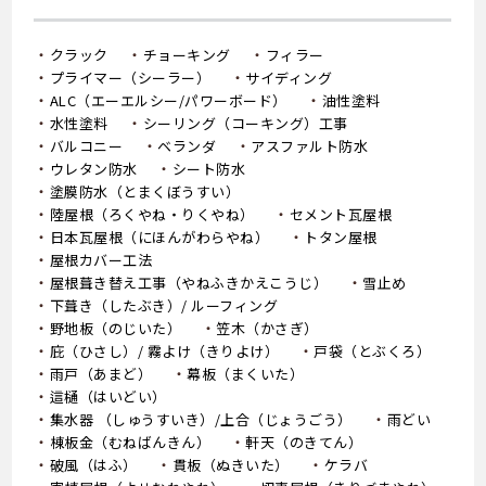
クラック
チョーキング
フィラー
プライマー（シーラー）
サイディング
ALC（エーエルシー/パワーボード）
油性塗料
水性塗料
シーリング（コーキング）工事
バルコニー
ベランダ
アスファルト防水
ウレタン防水
シート防水
塗膜防水（とまくぼうすい）
陸屋根（ろくやね・りくやね）
セメント瓦屋根
日本瓦屋根（にほんがわらやね）
トタン屋根
屋根カバー工法
屋根葺き替え工事（やねふきかえこうじ）
雪止め
下葺き（したぶき）/ ルーフィング
野地板（のじいた）
笠木（かさぎ）
庇（ひさし）/ 霧よけ（きりよけ）
戸袋（とぶくろ）
雨戸（あまど）
幕板（まくいた）
這樋（はいどい）
集水器 （しゅうすいき）/上合（じょうごう）
雨どい
棟板金（むねばんきん）
軒天（のきてん）
破風（はふ）
貫板（ぬきいた）
ケラバ