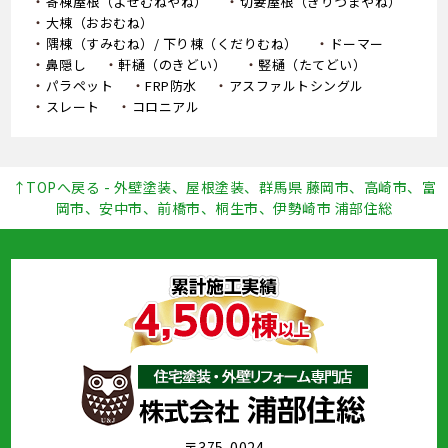
寄棟屋根（よせむねやね）
切妻屋根（きりづまやね）
大棟（おおむね）
隅棟（すみむね）/ 下り棟（くだりむね）
ドーマー
鼻隠し
軒樋（のきどい）
竪樋（たてどい）
パラペット
FRP防水
アスファルトシングル
スレート
コロニアル
↑TOPへ戻る - 外壁塗装、屋根塗装、群馬県 藤岡市、高崎市、富
岡市、安中市、前橋市、桐生市、伊勢崎市 浦部住総
〒375-0024