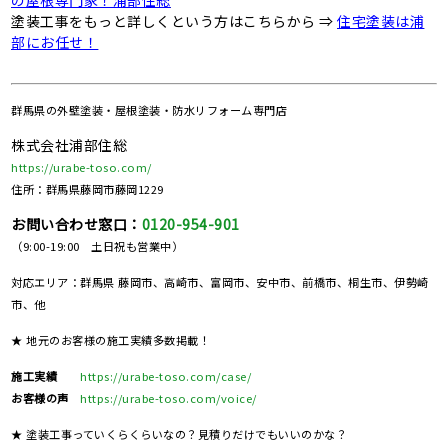
の屋根専門家！浦部住総
塗装工事をもっと詳しくという方はこちらから ⇒
住宅塗装は浦
部にお任せ！
群馬県の
外壁塗装・屋根塗装・防水リフォーム専門店
株式会社浦部住総
https://urabe-toso.com/
住所：群馬県藤岡市藤岡1229
お問い合わせ窓口：
0120-954-901
（9:00-19:00 土日祝も営業中）
対応エリア：群馬県 藤岡市、高崎市、富岡市、安中市、前橋市、桐生市、伊勢崎
市、他
★ 地元のお客様の施工実績多数掲載！
施工実績
https://urabe-toso.com/case/
お客様の声
https://urabe-toso.com/voice/
★ 塗装工事っていくらくらいなの？見積りだけでもいいのかな？