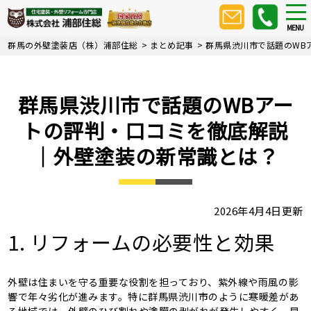
Skip
tog
nav
to
MENU
main
群馬の外壁塗装店（株）浦部住総
>
まとめ記事
>
群馬県渋川市で話題のWB
content
群馬県渋川市で話題のWBアー
トの評判・口コミを徹底解説
｜外壁塗装の新常識とは？
2026年4月4日更新
1. リフォームの必要性と効果
外壁は住まいを守る重要な役割を担っており、紫外線や雨風の影
響で年々劣化が進みます。特に群馬県渋川市のように寒暖差があ
る地域では、外壁のひび割れや塗膜の剥がれが発生しやすく、早