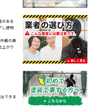
差のある
下し建物
。外観の美
仕上がり
演出できま