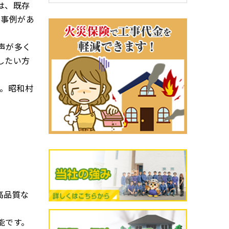
は、既存
た事例があ
声が多く
したい方
。昭和村
高品質な
能です。