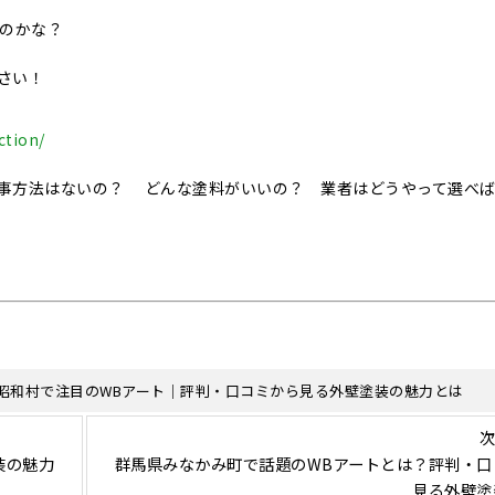
いのかな？
さい！
ction/
事方法はないの？ どんな塗料がいいの？ 業者はどうやって選べ
昭和村で注目のWBアート｜評判・口コミから見る外壁塗装の魅力とは
次
装の魅力
群馬県みなかみ町で話題のWBアートとは？評判・口
見る外壁塗