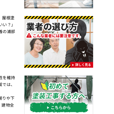
。屋根塗
いい？」
着の浦部
性を維持
域では、
漏りや下
、建物全