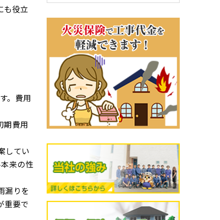
にも役立
例
す。費用
初期費用
案してい
料本来の性
雨漏りを
が重要で