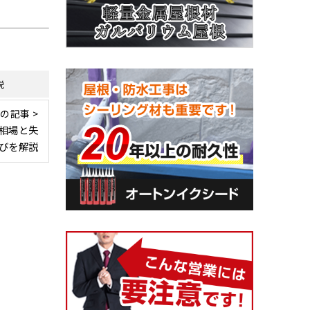
説
の記事 >
相場と失
びを解説