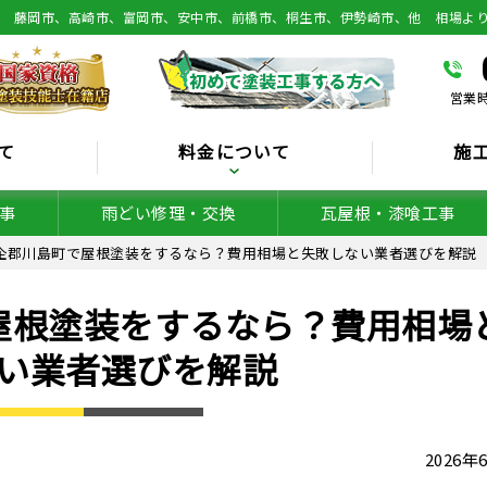
総 藤岡市、高崎市、富岡市、安中市、前橋市、桐生市、伊勢崎市、他 相場よ
営業時
て
料金について
施
事
雨どい修理・交換
瓦屋根・漆喰工事
企郡川島町で屋根塗装をするなら？費用相場と失敗しない業者選びを解説
屋根塗装をするなら？費用相場
い業者選びを解説
2026