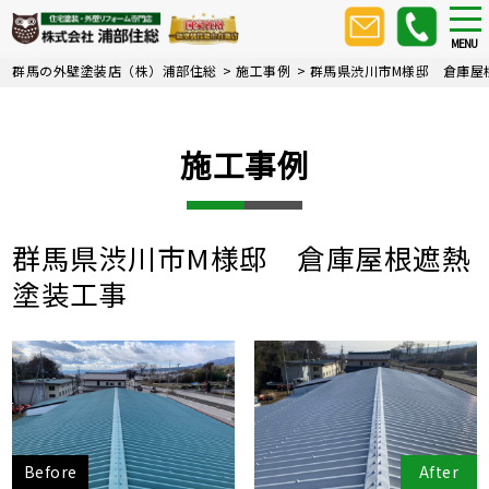
Skip
tog
nav
to
MENU
main
群馬の外壁塗装店（株）浦部住総
>
施工事例
>
群馬県渋川市M様邸 倉庫屋
content
施工事例
群馬県渋川市M様邸 倉庫屋根遮熱
塗装工事
Before
After