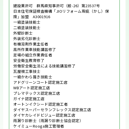
建設業許可 群馬県知事許可（般-26）第23537号
日本住宅保証検査機構「JIOリフォーム瑕疵（かし）保
険」加盟 A3001916
一級塗装技能士
二級塗装技能士
外壁診断士
外装劣化診断士
有機溶剤作業主任者
高所作業車技能講習修了
足場の組立作業責任者
安全衛生教育修了
労働安全衛生法による技能講習修了
瓦屋根工事技士
一級かわら葺き技能士
アドグリーンコート認定施工店
WBアート認定施工店
プレマテックス認定施工店
ガイナ認定施工店
オートンイクシード認定施工者
ダイヤスーパーセランフレックス認定施工店
ダイヤカレイドビジュー認定施工店
雨漏り診断士（雨漏り診断士協会認定）
ケイミューRooga施工管理者