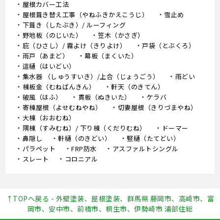
屋根カバー工法
屋根葺き替え工事（やねふきかえこうじ）
雪止め
下葺き（したぶき）/ ルーフィング
野地板（のじいた）
笠木（かさぎ）
庇（ひさし）/ 霧よけ（きりよけ）
戸袋（とぶくろ）
雨戸（あまど）
幕板（まくいた）
這樋（はいどい）
集水器 （しゅうすいき）/上合（じょうごう）
雨どい
棟板金（むねばんきん）
軒天（のきてん）
破風（はふ）
貫板（ぬきいた）
ケラバ
寄棟屋根（よせむねやね）
切妻屋根（きりづまやね）
大棟（おおむね）
隅棟（すみむね）/ 下り棟（くだりむね）
ドーマー
鼻隠し
軒樋（のきどい）
竪樋（たてどい）
パラペット
FRP防水
アスファルトシングル
スレート
コロニアル
↑TOPへ戻る - 外壁塗装、屋根塗装、群馬県 藤岡市、高崎市、富
岡市、安中市、前橋市、桐生市、伊勢崎市 浦部住総