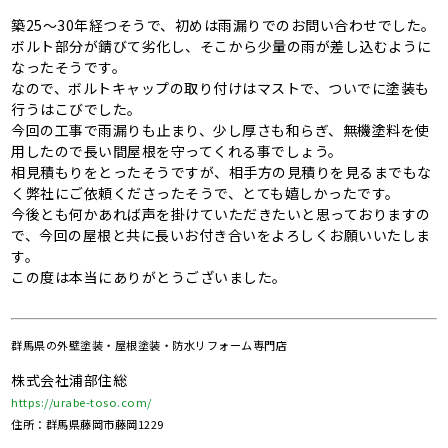
築25～30年経つそうで、初めは雨漏りでのお問い合わせでした。
ボルト部分が錆びて劣化し、そこから少量の雨が差し込むように
なったそうです。
なので、ボルトキャップの取り付けはマストで、ついでに塗装も
行うはこびでした。
今回の工事で雨漏りも止まり、少し厚さも和らぎ、無機塗料を使
用したので長い間屋根を守ってくれる事でしょう。
相見積もりをとったそうですが、相手方の見積りを見るまでもな
く弊社にご依頼くださったそうで、とても嬉しかったです。
今後とも何かあれば声を掛けていただきたいと思っておりますの
で、今回の屋根と共に長いお付き合いをよろしくお願いいたしま
す。
この度は本当にありがとうございました。
群馬県の
外壁塗装・屋根塗装・防水リフォーム専門店
株式会社浦部住総
https://urabe-toso.com/
住所：群馬県藤岡市藤岡1229