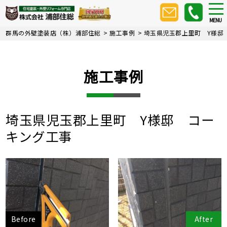
Skip
tog
nav
to
MENU
main
群馬の外壁塗装店（株）浦部住総
>
施工事例
>
埼玉県児玉郡上里町 Y様邸
content
施工事例
埼玉県児玉郡上里町 Y様邸 コー
キング工事
Before
After