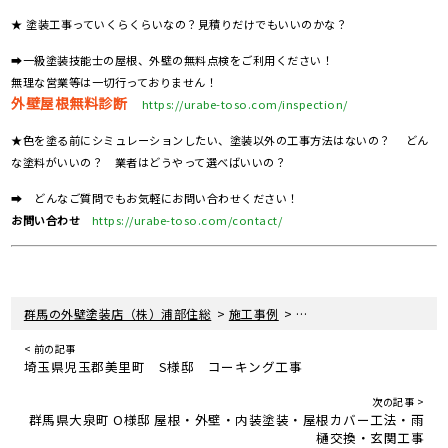
★ 塗装工事っていくらくらいなの？見積りだけでもいいのかな？
➡一級塗装技能士の屋根、外壁の無料点検をご利用ください！
無理な営業等は一切行っておりません！
外壁屋根無料診断
https://urabe-toso.com/inspection/
★色を塗る前にシミュレーションしたい、塗装以外の工事方法はないの？ どん
な塗料がいいの？ 業者はどうやって選べばいいの？
➡ どんなご質問でもお気軽にお問い合わせください！
お問い合わせ
https://urabe-toso.com/contact/
>
>
群馬の外壁塗装店（株）浦部住総
施工事例
埼玉県児玉郡上里町 Y様
< 前の記事
埼玉県児玉郡美里町 S様邸 コーキング工事
次の記事 >
群馬県大泉町 O様邸 屋根・外壁・内装塗装・屋根カバー工法・雨
樋交換・玄関工事