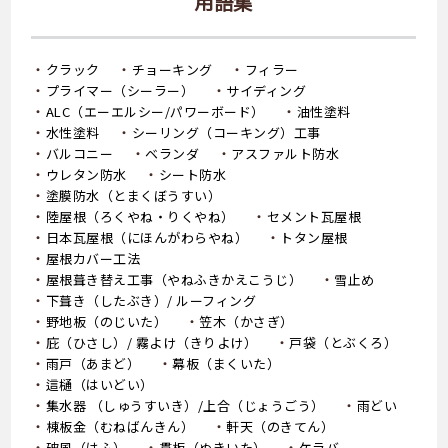
用語集
クラック
チョーキング
フィラー
プライマー（シーラー）
サイディング
ALC（エーエルシー/パワーボード）
油性塗料
水性塗料
シーリング（コーキング）工事
バルコニー
ベランダ
アスファルト防水
ウレタン防水
シート防水
塗膜防水（とまくぼうすい）
陸屋根（ろくやね・りくやね）
セメント瓦屋根
日本瓦屋根（にほんがわらやね）
トタン屋根
屋根カバー工法
屋根葺き替え工事（やねふきかえこうじ）
雪止め
下葺き（したぶき）/ ルーフィング
野地板（のじいた）
笠木（かさぎ）
庇（ひさし）/ 霧よけ（きりよけ）
戸袋（とぶくろ）
雨戸（あまど）
幕板（まくいた）
這樋（はいどい）
集水器 （しゅうすいき）/上合（じょうごう）
雨どい
棟板金（むねばんきん）
軒天（のきてん）
破風（はふ）
貫板（ぬきいた）
ケラバ