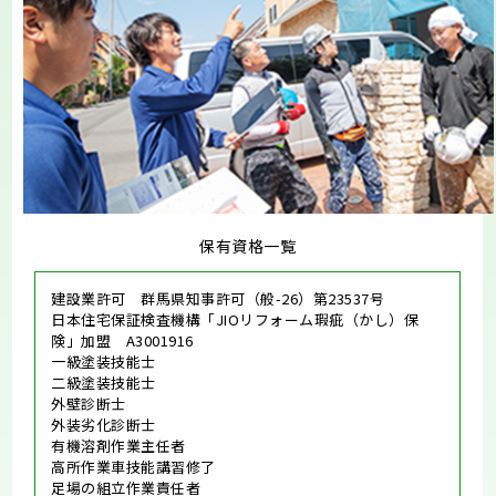
保有資格一覧
建設業許可 群馬県知事許可（般-26）第23537号
日本住宅保証検査機構「JIOリフォーム瑕疵（かし）保
険」加盟 A3001916
一級塗装技能士
二級塗装技能士
外壁診断士
外装劣化診断士
有機溶剤作業主任者
高所作業車技能講習修了
足場の組立作業責任者