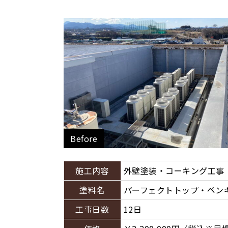
Before
施工内容
外壁塗装・コーキング工事
塗料名
パーフェクトトップ・ペン
工事日数
12日