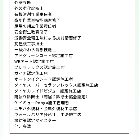
外壁診断士
外装劣化診断士
有機溶剤作業主任者
高所作業車技能講習修了
足場の組立作業責任者
安全衛生教育修了
労働安全衛生法による技能講習修了
瓦屋根工事技士
一級かわら葺き技能士
アドグリーンコート認定施工店
WBアート認定施工店
プレマテックス認定施工店
ガイナ認定施工店
オートンイクシード認定施工者
ダイヤスーパーセランフレックス認定施工店
ダイヤカレイドビジュー認定施工店
雨漏り診断士（雨漏り診断士協会認定）
ケイミューRooga施工管理者
ニチハ外装材・金属外装材工事店
ウォールバリア多彩仕上工法施工店
鳩対策認定マイスター
他、多数