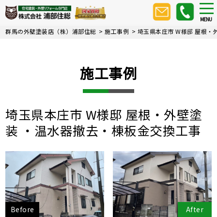
Skip
tog
nav
to
MENU
main
群馬の外壁塗装店（株）浦部住総
>
施工事例
>
埼玉県本庄市 W様邸 屋根・
content
施工事例
埼玉県本庄市 W様邸 屋根・外壁塗
装 ・温水器撤去・棟板金交換工事
Before
After