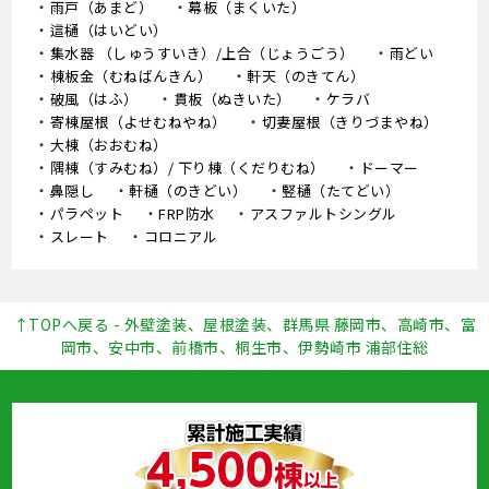
雨戸（あまど）
幕板（まくいた）
這樋（はいどい）
集水器 （しゅうすいき）/上合（じょうごう）
雨どい
棟板金（むねばんきん）
軒天（のきてん）
破風（はふ）
貫板（ぬきいた）
ケラバ
寄棟屋根（よせむねやね）
切妻屋根（きりづまやね）
大棟（おおむね）
隅棟（すみむね）/ 下り棟（くだりむね）
ドーマー
鼻隠し
軒樋（のきどい）
竪樋（たてどい）
パラペット
FRP防水
アスファルトシングル
スレート
コロニアル
↑TOPへ戻る - 外壁塗装、屋根塗装、群馬県 藤岡市、高崎市、富
岡市、安中市、前橋市、桐生市、伊勢崎市 浦部住総