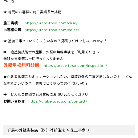
市、他
★ 地元のお客様の施工実績多数掲載！
施工実績
https://urabe-toso.com/case/
お客様の声
https://urabe-toso.com/voice/
★ 塗装工事っていくらくらいなの？見積りだけでもいいのかな？
➡一級塗装技能士の屋根、外壁の無料点検をご利用ください！
無理な営業等は一切行っておりません！
外壁屋根無料診断
https://urabe-toso.com/inspection/
★色を塗る前にシミュレーションしたい、塗装以外の工事方法はないの？ どん
な塗料がいいの？ 業者はどうやって選べばいいの？
➡ どんなご質問でもお気軽にお問い合わせください！
お問い合わせ
https://urabe-toso.com/contact/
>
>
群馬の外壁塗装店（株）浦部住総
施工事例
埼玉県本庄市 W様邸 屋根