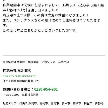
作業期間中は天候にも恵まれまして、工期もズレ込む事も無く無
事お客様へお引き渡し出来ました☺
埼玉県本庄市W様、この度は大変お世話になりました！
また、メンテナンスなどの際は改めてご連絡させていただきま
す。
この度は本当にありがとうございました(#^^#)
群馬県の
外壁塗装・屋根塗装・防水リフォーム専門店
株式会社浦部住総
https://urabe-toso.com/
住所：群馬県藤岡市藤岡1229
お問い合わせ窓口：
0120-954-901
（9:00-19:00 土日祝も営業中）
対応エリア：群馬県 藤岡市、高崎市、富岡市、安中市、前橋市、桐生市、伊勢崎