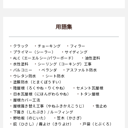
用語集
クラック
チョーキング
フィラー
プライマー（シーラー）
サイディング
ALC（エーエルシー/パワーボード）
油性塗料
水性塗料
シーリング（コーキング）工事
バルコニー
ベランダ
アスファルト防水
ウレタン防水
シート防水
塗膜防水（とまくぼうすい）
陸屋根（ろくやね・りくやね）
セメント瓦屋根
日本瓦屋根（にほんがわらやね）
トタン屋根
屋根カバー工法
屋根葺き替え工事（やねふきかえこうじ）
雪止め
下葺き（したぶき）/ ルーフィング
野地板（のじいた）
笠木（かさぎ）
庇（ひさし）/ 霧よけ（きりよけ）
戸袋（とぶくろ）