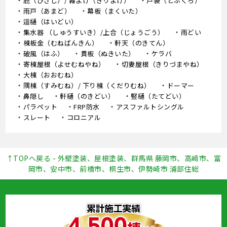
庇（ひさし）/ 霧よけ（きりよけ）
戸袋（とぶくろ）
雨戸（あまど）
幕板（まくいた）
這樋（はいどい）
集水器 （しゅうすいき）/上合（じょうごう）
雨どい
棟板金（むねばんきん）
軒天（のきてん）
破風（はふ）
貫板（ぬきいた）
ケラバ
寄棟屋根（よせむねやね）
切妻屋根（きりづまやね）
大棟（おおむね）
隅棟（すみむね）/ 下り棟（くだりむね）
ドーマー
鼻隠し
軒樋（のきどい）
竪樋（たてどい）
パラペット
FRP防水
アスファルトシングル
スレート
コロニアル
↑TOPへ戻る - 外壁塗装、屋根塗装、群馬県 藤岡市、高崎市、富
岡市、安中市、前橋市、桐生市、伊勢崎市 浦部住総