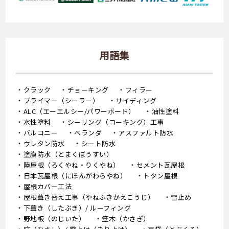
用語集
クラック
チョーキング
フィラー
プライマー（シーラー）
サイディング
ALC（エーエルシー/パワーボード）
油性塗料
水性塗料
シーリング（コーキング）工事
バルコニー
ベランダ
アスファルト防水
ウレタン防水
シート防水
塗膜防水（とまくぼうすい）
陸屋根（ろくやね・りくやね）
セメント瓦屋根
日本瓦屋根（にほんがわらやね）
トタン屋根
屋根カバー工法
屋根葺き替え工事（やねふきかえこうじ）
雪止め
下葺き（したぶき）/ ルーフィング
野地板（のじいた）
笠木（かさぎ）