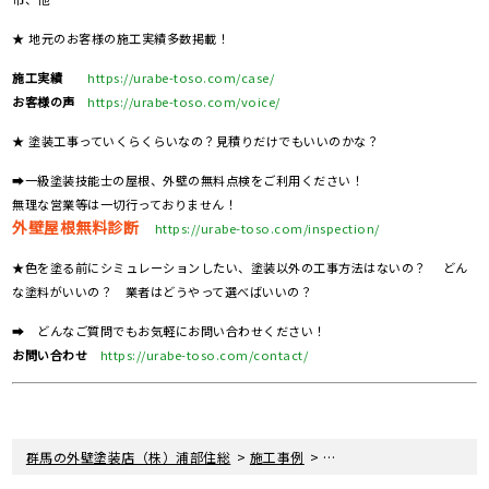
★ 地元のお客様の施工実績多数掲載！
施工実績
https://urabe-toso.com/case/
お客様の声
https://urabe-toso.com/voice/
★ 塗装工事っていくらくらいなの？見積りだけでもいいのかな？
➡一級塗装技能士の屋根、外壁の無料点検をご利用ください！
無理な営業等は一切行っておりません！
外壁屋根無料診断
https://urabe-toso.com/inspection/
★色を塗る前にシミュレーションしたい、塗装以外の工事方法はないの？ どん
な塗料がいいの？ 業者はどうやって選べばいいの？
➡ どんなご質問でもお気軽にお問い合わせください！
お問い合わせ
https://urabe-toso.com/contact/
>
>
群馬の外壁塗装店（株）浦部住総
施工事例
群馬県藤岡市 O様邸 外壁