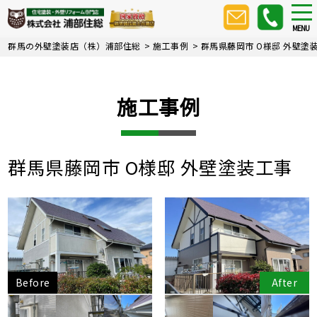
Skip
tog
nav
to
MENU
main
群馬の外壁塗装店（株）浦部住総
>
施工事例
>
群馬県藤岡市 O様邸 外壁塗
content
施工事例
群馬県藤岡市 O様邸 外壁塗装工事
Before
After