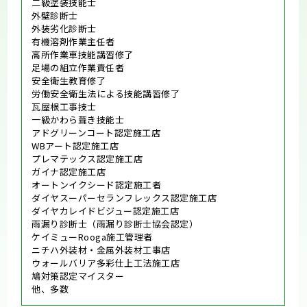
二級塗装技能士
外壁診断士
外装劣化診断士
有機溶剤作業主任者
高所作業車技能講習修了
足場の組立作業責任者
安全衛生教育修了
労働安全衛生法による技能講習修了
瓦屋根工事技士
一級かわら葺き技能士
アドグリーンコート認定施工店
WBアート認定施工店
プレマテックス認定施工店
ガイナ認定施工店
オートンイクシード認定施工者
ダイヤスーパーセランフレックス認定施工店
ダイヤカレイドビジュー認定施工店
雨漏り診断士（雨漏り診断士協会認定）
ケイミューRooga施工管理者
ニチハ外装材・金属外装材工事店
ウォールバリア多彩仕上工法施工店
鳩対策認定マイスター
他、多数