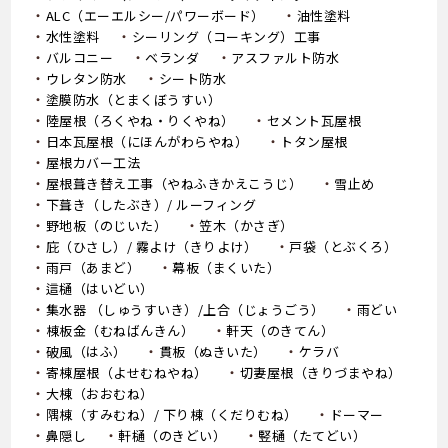
ALC（エーエルシー/パワーボード）
油性塗料
水性塗料
シーリング（コーキング）工事
バルコニー
ベランダ
アスファルト防水
ウレタン防水
シート防水
塗膜防水（とまくぼうすい）
陸屋根（ろくやね・りくやね）
セメント瓦屋根
日本瓦屋根（にほんがわらやね）
トタン屋根
屋根カバー工法
屋根葺き替え工事（やねふきかえこうじ）
雪止め
下葺き（したぶき）/ ルーフィング
野地板（のじいた）
笠木（かさぎ）
庇（ひさし）/ 霧よけ（きりよけ）
戸袋（とぶくろ）
雨戸（あまど）
幕板（まくいた）
這樋（はいどい）
集水器 （しゅうすいき）/上合（じょうごう）
雨どい
棟板金（むねばんきん）
軒天（のきてん）
破風（はふ）
貫板（ぬきいた）
ケラバ
寄棟屋根（よせむねやね）
切妻屋根（きりづまやね）
大棟（おおむね）
隅棟（すみむね）/ 下り棟（くだりむね）
ドーマー
鼻隠し
軒樋（のきどい）
竪樋（たてどい）