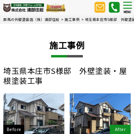
Skip
tog
nav
to
MENU
main
群馬の外壁塗装店（株）浦部住総
>
施工事例
>
埼玉県本庄市S様邸 外壁塗
content
施工事例
埼玉県本庄市S様邸 外壁塗装・屋
根塗装工事
Before
After