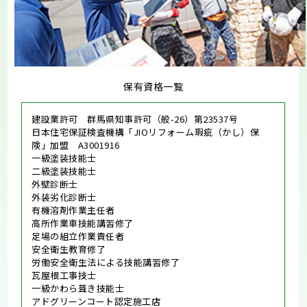
保有資格一覧
建設業許可 群馬県知事許可（般-26）第23537号
日本住宅保証検査機構「JIOリフォーム瑕疵（かし）保
険」加盟 A3001916
一級塗装技能士
二級塗装技能士
外壁診断士
外装劣化診断士
有機溶剤作業主任者
高所作業車技能講習修了
足場の組立作業責任者
安全衛生教育修了
労働安全衛生法による技能講習修了
瓦屋根工事技士
一級かわら葺き技能士
アドグリーンコート認定施工店