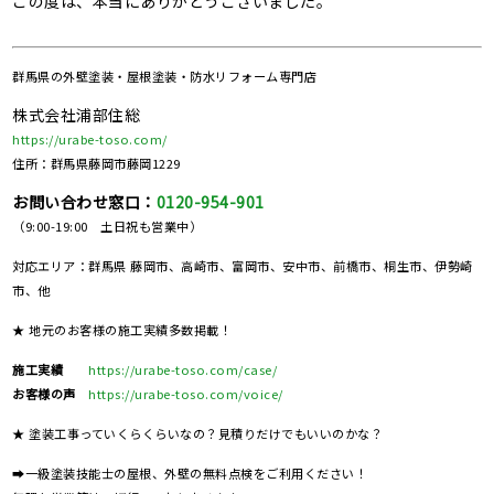
この度は、本当にありがとうございました。
群馬県の
外壁塗装・屋根塗装・防水リフォーム専門店
株式会社浦部住総
https://urabe-toso.com/
住所：群馬県藤岡市藤岡1229
お問い合わせ窓口：
0120-954-901
（9:00-19:00 土日祝も営業中）
対応エリア：群馬県 藤岡市、高崎市、富岡市、安中市、前橋市、桐生市、伊勢崎
市、他
★ 地元のお客様の施工実績多数掲載！
施工実績
https://urabe-toso.com/case/
お客様の声
https://urabe-toso.com/voice/
★ 塗装工事っていくらくらいなの？見積りだけでもいいのかな？
➡一級塗装技能士の屋根、外壁の無料点検をご利用ください！