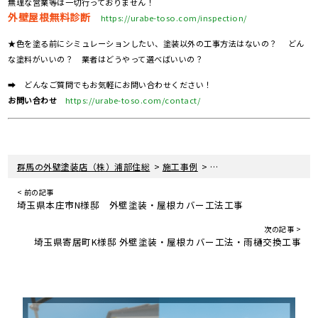
無理な営業等は一切行っておりません！
外壁屋根無料診断
https://urabe-toso.com/inspection/
★色を塗る前にシミュレーションしたい、塗装以外の工事方法はないの？ どん
な塗料がいいの？ 業者はどうやって選べばいいの？
➡ どんなご質問でもお気軽にお問い合わせください！
お問い合わせ
https://urabe-toso.com/contact/
>
>
群馬の外壁塗装店（株）浦部住総
施工事例
埼玉県本庄市S様邸 外壁
< 前の記事
埼玉県本庄市N様邸 外壁塗装・屋根カバー工法工事
次の記事 >
埼玉県寄居町K様邸 外壁塗装・屋根カバー工法・雨樋交換工事