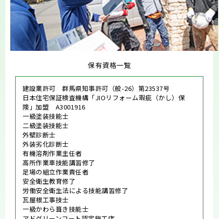
保有資格一覧
建設業許可 群馬県知事許可（般-26）第23537号
日本住宅保証検査機構「JIOリフォーム瑕疵（かし）保
険」加盟 A3001916
一級塗装技能士
二級塗装技能士
外壁診断士
外装劣化診断士
有機溶剤作業主任者
高所作業車技能講習修了
足場の組立作業責任者
安全衛生教育修了
労働安全衛生法による技能講習修了
瓦屋根工事技士
一級かわら葺き技能士
アドグリーンコート認定施工店