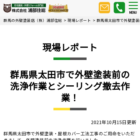
Skip
tog
nav
to
MENU
main
群馬の外壁塗装店（株）浦部住総
>
現場レポート
>
群馬県太田市で外壁塗装
content
現場レポート
群馬県太田市で外壁塗装前の
洗浄作業とシーリング撤去作
業！
2021年10月15日更新
群馬県太田市で外壁塗装・屋根カバー工法工事のご用命をいただ