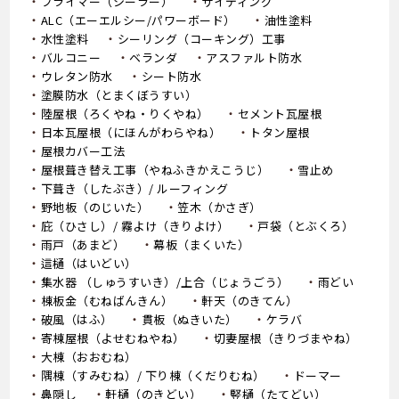
プライマー（シーラー）
サイディング
ALC（エーエルシー/パワーボード）
油性塗料
水性塗料
シーリング（コーキング）工事
バルコニー
ベランダ
アスファルト防水
ウレタン防水
シート防水
塗膜防水（とまくぼうすい）
陸屋根（ろくやね・りくやね）
セメント瓦屋根
日本瓦屋根（にほんがわらやね）
トタン屋根
屋根カバー工法
屋根葺き替え工事（やねふきかえこうじ）
雪止め
下葺き（したぶき）/ ルーフィング
野地板（のじいた）
笠木（かさぎ）
庇（ひさし）/ 霧よけ（きりよけ）
戸袋（とぶくろ）
雨戸（あまど）
幕板（まくいた）
這樋（はいどい）
集水器 （しゅうすいき）/上合（じょうごう）
雨どい
棟板金（むねばんきん）
軒天（のきてん）
破風（はふ）
貫板（ぬきいた）
ケラバ
寄棟屋根（よせむねやね）
切妻屋根（きりづまやね）
大棟（おおむね）
隅棟（すみむね）/ 下り棟（くだりむね）
ドーマー
鼻隠し
軒樋（のきどい）
竪樋（たてどい）