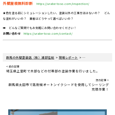
外壁屋根無料診断
https://urabe-toso.com/inspection/
★色を塗る前にシミュレーションしたい、塗装以外の工事方法はないの？ どん
な塗料がいいの？ 業者はどうやって選べばいいの？
➡ どんなご質問でもお気軽にお問い合わせください！
お問い合わせ
https://urabe-toso.com/contact/
>
>
群馬の外壁塗装店（株）浦部住総
現場レポート
群馬県太田市で外壁塗
< 前の記事
埼玉県上里町で木部などの付帯部の塗装作業を行いました。
次の記事 >
群馬県太田市で高耐候オートンイクシードを使用してシーリング
充填作業！