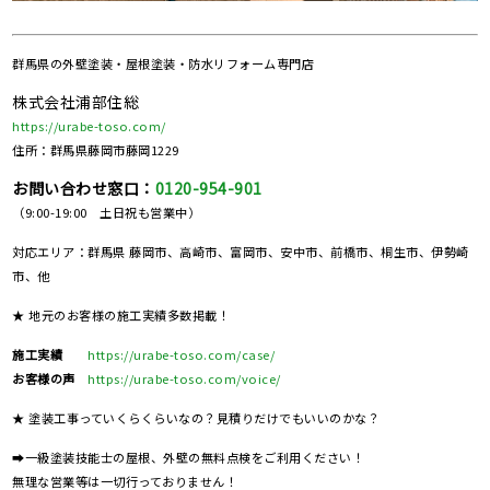
群馬県の
外壁塗装・屋根塗装・防水リフォーム専門店
株式会社浦部住総
https://urabe-toso.com/
住所：群馬県藤岡市藤岡1229
お問い合わせ窓口：
0120-954-901
（9:00-19:00 土日祝も営業中）
対応エリア：群馬県 藤岡市、高崎市、富岡市、安中市、前橋市、桐生市、伊勢崎
市、他
★ 地元のお客様の施工実績多数掲載！
施工実績
https://urabe-toso.com/case/
お客様の声
https://urabe-toso.com/voice/
★ 塗装工事っていくらくらいなの？見積りだけでもいいのかな？
➡一級塗装技能士の屋根、外壁の無料点検をご利用ください！
無理な営業等は一切行っておりません！