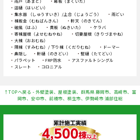
雨戸（あまど）
幕板（まくいた）
這樋（はいどい）
集水器 （しゅうすいき）/上合（じょうごう）
雨どい
棟板金（むねばんきん）
軒天（のきてん）
破風（はふ）
貫板（ぬきいた）
ケラバ
寄棟屋根（よせむねやね）
切妻屋根（きりづまやね）
大棟（おおむね）
隅棟（すみむね）/ 下り棟（くだりむね）
ドーマー
鼻隠し
軒樋（のきどい）
竪樋（たてどい）
パラペット
FRP防水
アスファルトシングル
スレート
コロニアル
↑TOPへ戻る - 外壁塗装、屋根塗装、群馬県 藤岡市、高崎市、富
岡市、安中市、前橋市、桐生市、伊勢崎市 浦部住総