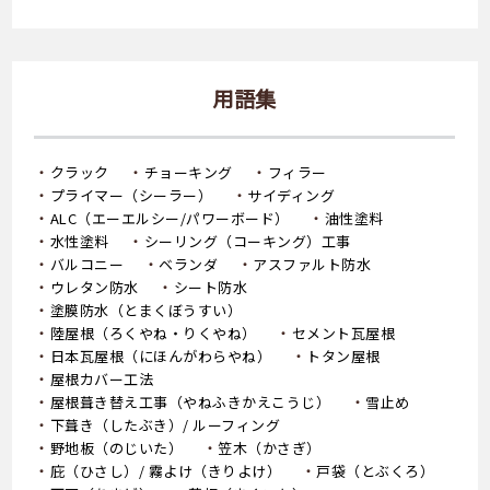
用語集
クラック
チョーキング
フィラー
プライマー（シーラー）
サイディング
ALC（エーエルシー/パワーボード）
油性塗料
水性塗料
シーリング（コーキング）工事
バルコニー
ベランダ
アスファルト防水
ウレタン防水
シート防水
塗膜防水（とまくぼうすい）
陸屋根（ろくやね・りくやね）
セメント瓦屋根
日本瓦屋根（にほんがわらやね）
トタン屋根
屋根カバー工法
屋根葺き替え工事（やねふきかえこうじ）
雪止め
下葺き（したぶき）/ ルーフィング
野地板（のじいた）
笠木（かさぎ）
庇（ひさし）/ 霧よけ（きりよけ）
戸袋（とぶくろ）