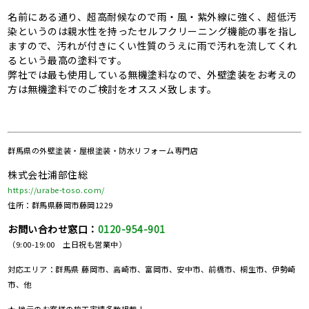
名前にある通り、超高耐候なので雨・風・紫外線に強く、超低汚
染というのは親水性を持ったセルフクリーニング機能の事を指し
ますので、汚れが付きにくい性質のうえに雨で汚れを流してくれ
るという最高の塗料です。
弊社では最も使用している無機塗料なので、外壁塗装をお考えの
方は無機塗料でのご検討をオススメ致します。
群馬県の
外壁塗装・屋根塗装・防水リフォーム専門店
株式会社浦部住総
https://urabe-toso.com/
住所：群馬県藤岡市藤岡1229
お問い合わせ窓口：
0120-954-901
（9:00-19:00 土日祝も営業中）
対応エリア：群馬県 藤岡市、高崎市、富岡市、安中市、前橋市、桐生市、伊勢崎
市、他
★ 地元のお客様の施工実績多数掲載！