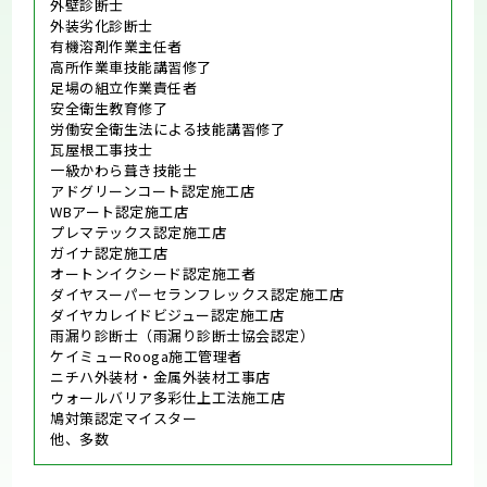
外壁診断士
外装劣化診断士
有機溶剤作業主任者
高所作業車技能講習修了
足場の組立作業責任者
安全衛生教育修了
労働安全衛生法による技能講習修了
瓦屋根工事技士
一級かわら葺き技能士
アドグリーンコート認定施工店
WBアート認定施工店
プレマテックス認定施工店
ガイナ認定施工店
オートンイクシード認定施工者
ダイヤスーパーセランフレックス認定施工店
ダイヤカレイドビジュー認定施工店
雨漏り診断士（雨漏り診断士協会認定）
ケイミューRooga施工管理者
ニチハ外装材・金属外装材工事店
ウォールバリア多彩仕上工法施工店
鳩対策認定マイスター
他、多数