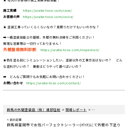
施工実績
https://urabe-toso.com/case/
お客様の声
https://urabe-toso.com/voice/
★ 塗装工事っていくらくらいなの？見積りだけでもいいのかな？
➡一級塗装技能士の屋根、外壁の無料点検をご利用ください！
無理な営業等は一切行っておりません！
外壁屋根無料診断
https://urabe-toso.com/inspection/
★色を塗る前にシミュレーションしたい、塗装以外の工事方法はないの？ どん
な塗料がいいの？ 業者はどうやって選べばいいの？
➡ どんなご質問でもお気軽にお問い合わせください！
お問い合わせ
https://urabe-toso.com/contact/
>
>
群馬の外壁塗装店（株）浦部住総
現場レポート
富岡市にてフッ素塗料
< 前の記事
群馬県富岡市で水性パーフェクトシーラー(ﾎﾜｲﾄ)にて外壁の下塗り