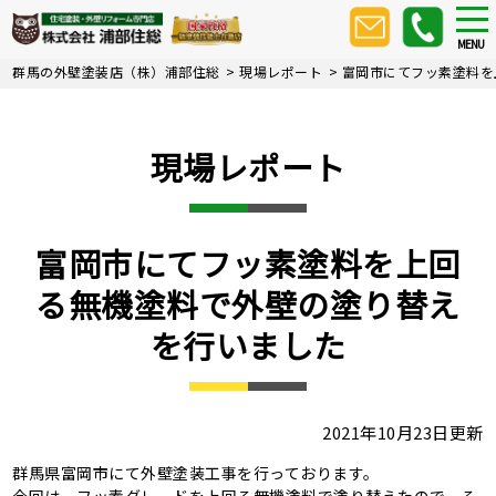
Skip
tog
nav
to
MENU
main
群馬の外壁塗装店（株）浦部住総
>
現場レポート
>
富岡市にてフッ素塗料を
content
現場レポート
富岡市にてフッ素塗料を上回
る無機塗料で外壁の塗り替え
を行いました
2021年10月23日更新
群馬県富岡市にて外壁塗装工事を行っております。