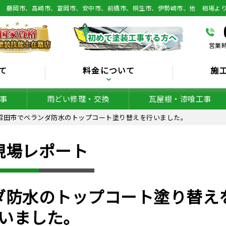
総 藤岡市、高崎市、富岡市、安中市、前橋市、桐生市、伊勢崎市、他 相場よ
営業時
て
料金について
施
事
雨どい修理・交換
瓦屋根・漆喰工事
沼田市でベランダ防水のトップコート塗り替えを行いました。
現場レポート
ダ防水のトップコート塗り替え
いました。