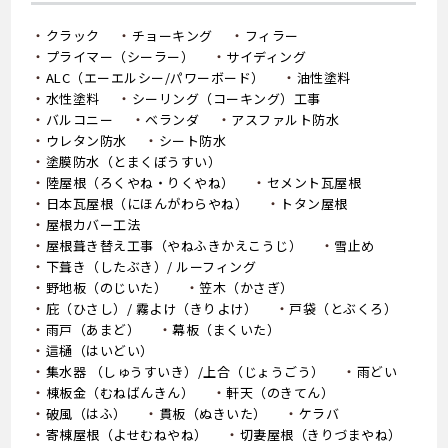
クラック
チョーキング
フィラー
プライマー（シーラー）
サイディング
ALC（エーエルシー/パワーボード）
油性塗料
水性塗料
シーリング（コーキング）工事
バルコニー
ベランダ
アスファルト防水
ウレタン防水
シート防水
塗膜防水（とまくぼうすい）
陸屋根（ろくやね・りくやね）
セメント瓦屋根
日本瓦屋根（にほんがわらやね）
トタン屋根
屋根カバー工法
屋根葺き替え工事（やねふきかえこうじ）
雪止め
下葺き（したぶき）/ ルーフィング
野地板（のじいた）
笠木（かさぎ）
庇（ひさし）/ 霧よけ（きりよけ）
戸袋（とぶくろ）
雨戸（あまど）
幕板（まくいた）
這樋（はいどい）
集水器 （しゅうすいき）/上合（じょうごう）
雨どい
棟板金（むねばんきん）
軒天（のきてん）
破風（はふ）
貫板（ぬきいた）
ケラバ
寄棟屋根（よせむねやね）
切妻屋根（きりづまやね）