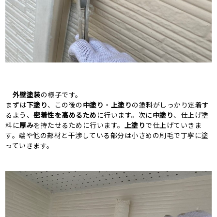
外壁塗装
の様子です。
まずは
下塗り
、この後の
中塗り
・
上塗り
の塗料がしっかり定着す
るよう、
密着性を高めるため
に行います。次に
中塗り
、仕上げ塗
料に
厚み
を持たせるために行います。
上塗り
で仕上げていきま
す。端や他の部材と干渉している部分は小さめの刷毛で丁寧に塗
っていきます。