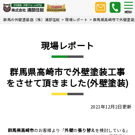
Skip
tog
nav
to
MENU
main
群馬の外壁塗装店（株）浦部住総
>
現場レポート
>
群馬県高崎市で外壁塗装
content
現場レポート
群馬県高崎市で外壁塗装工事
をさせて頂きました(外壁塗装)
2021年12月2日更新
群馬県高崎市
のお客様より「
外壁
の
張り替え
を検討している」