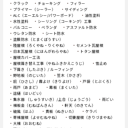
クラック
チョーキング
フィラー
プライマー（シーラー）
サイディング
ALC（エーエルシー/パワーボード）
油性塗料
水性塗料
シーリング（コーキング）工事
バルコニー
ベランダ
アスファルト防水
ウレタン防水
シート防水
塗膜防水（とまくぼうすい）
陸屋根（ろくやね・りくやね）
セメント瓦屋根
日本瓦屋根（にほんがわらやね）
トタン屋根
屋根カバー工法
屋根葺き替え工事（やねふきかえこうじ）
雪止め
下葺き（したぶき）/ ルーフィング
野地板（のじいた）
笠木（かさぎ）
庇（ひさし）/ 霧よけ（きりよけ）
戸袋（とぶくろ）
雨戸（あまど）
幕板（まくいた）
這樋（はいどい）
集水器 （しゅうすいき）/上合（じょうごう）
雨どい
棟板金（むねばんきん）
軒天（のきてん）
破風（はふ）
貫板（ぬきいた）
ケラバ
寄棟屋根（よせむねやね）
切妻屋根（きりづまやね）
大棟（おおむね）