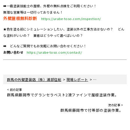
➡一級塗装技能士の屋根、外壁の無料点検をご利用ください！
無理な営業等は一切行っておりません！
外壁屋根無料診断
https://urabe-toso.com/inspection/
★色を塗る前にシミュレーションしたい、塗装以外の工事方法はないの？ どん
な塗料がいいの？ 業者はどうやって選べばいいの？
➡ どんなご質問でもお気軽にお問い合わせください！
お問い合わせ
https://urabe-toso.com/contact/
>
>
群馬の外壁塗装店（株）浦部住総
現場レポート
群馬県藤岡市で外壁塗
< 前の記事
群馬県藤岡市でグランセラベスト2液ファインで屋根塗装作業。
次の記事 >
群馬県藤岡市で付帯部の塗装作業。