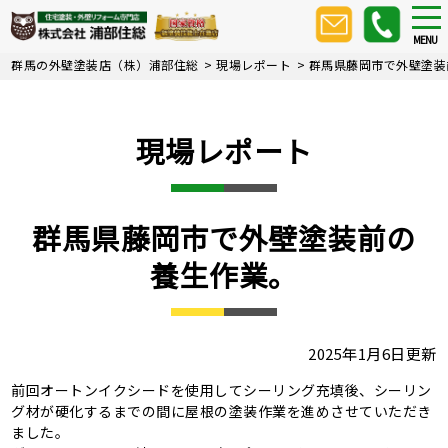
Skip
tog
nav
to
MENU
main
群馬の外壁塗装店（株）浦部住総
>
現場レポート
>
群馬県藤岡市で外壁塗装
content
現場レポート
群馬県藤岡市で外壁塗装前の
養生作業。
2025年1月6日更新
前回オートンイクシードを使用してシーリング充填後、シーリン
グ材が硬化するまでの間に屋根の塗装作業を進めさせていただき
ました。