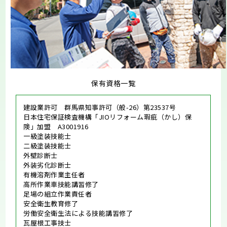
保有資格一覧
建設業許可 群馬県知事許可（般-26）第23537号
日本住宅保証検査機構「JIOリフォーム瑕疵（かし）保
険」加盟 A3001916
一級塗装技能士
二級塗装技能士
外壁診断士
外装劣化診断士
有機溶剤作業主任者
高所作業車技能講習修了
足場の組立作業責任者
安全衛生教育修了
労働安全衛生法による技能講習修了
瓦屋根工事技士