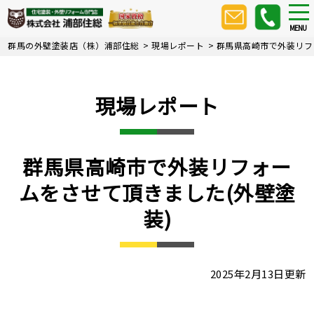
Skip
tog
nav
to
MENU
main
群馬の外壁塗装店（株）浦部住総
>
現場レポート
>
群馬県高崎市で外装リフ
content
現場レポート
群馬県高崎市で外装リフォー
ムをさせて頂きました(外壁塗
装)
2025年2月13日更新