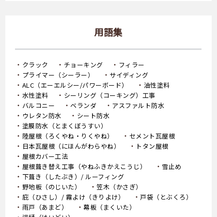
用語集
クラック
チョーキング
フィラー
プライマー（シーラー）
サイディング
ALC（エーエルシー/パワーボード）
油性塗料
水性塗料
シーリング（コーキング）工事
バルコニー
ベランダ
アスファルト防水
ウレタン防水
シート防水
塗膜防水（とまくぼうすい）
陸屋根（ろくやね・りくやね）
セメント瓦屋根
日本瓦屋根（にほんがわらやね）
トタン屋根
屋根カバー工法
屋根葺き替え工事（やねふきかえこうじ）
雪止め
下葺き（したぶき）/ ルーフィング
野地板（のじいた）
笠木（かさぎ）
庇（ひさし）/ 霧よけ（きりよけ）
戸袋（とぶくろ）
雨戸（あまど）
幕板（まくいた）