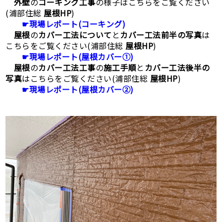
外壁
の
コーキング工事
の様子はこちらをご覧ください
(浦部住総
屋根HP
)
☛現場レポート(コーキング)
屋根
の
カバー工法について
と
カバー工法前半の写真
は
こちらをご覧ください(浦部住総
屋根HP
)
☛現場レポート(屋根カバー①)
屋根
の
カバー工法工事
の
施工手順
と
カバー工法後半の
写真
はこちらをご覧ください(浦部住総
屋根HP
)
☛現場レポート(屋根カバー②)