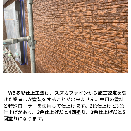
WB多彩仕上工法
は、
スズカファイン
から
施工認定
を受
けた業者しか塗装をすることが出来ません。専用の塗料
と特殊ローラーを使用して仕上げます。2色仕上げと3色
仕上げがあり、
2色仕上げだと4回塗り
、
3色仕上げだと5
回塗り
になります。