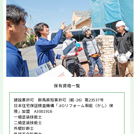
保有資格一覧
建設業許可 群馬県知事許可（般-26）第23537号
日本住宅保証検査機構「JIOリフォーム瑕疵（かし）保
険」加盟 A3001916
一級塗装技能士
二級塗装技能士
外壁診断士
外装劣化診断士