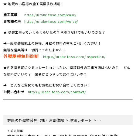
★ 地元のお客様の施工実績多数掲載！
施工実績
https://urabe-toso.com/case/
お客様の声
https://urabe-toso.com/voice/
★ 塗装工事っていくらくらいなの？見積りだけでもいいのかな？
➡一級塗装技能士の屋根、外壁の無料点検をご利用ください！
無理な営業等は一切行っておりません！
外壁屋根無料診断
https://urabe-toso.com/inspection/
★色を塗る前にシミュレーションしたい、塗装以外の工事方法はないの？ どん
な塗料がいいの？ 業者はどうやって選べばいいの？
➡ どんなご質問でもお気軽にお問い合わせください！
お問い合わせ
https://urabe-toso.com/contact/
>
>
群馬の外壁塗装店（株）浦部住総
現場レポート
群馬県高崎市で外装リ
< 前の記事