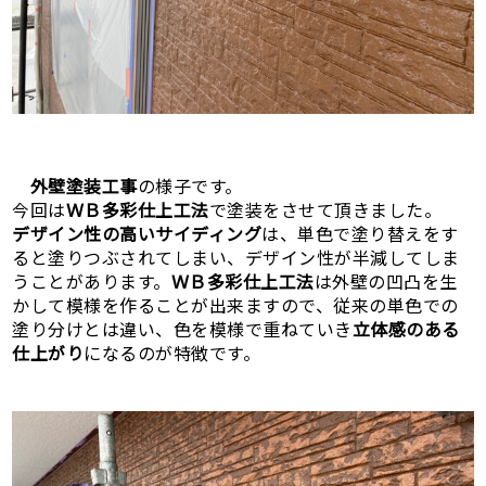
外壁塗装工事
の様子です。
今回は
ＷＢ多彩仕上工法
で塗装をさせて頂きました。
デザイン性の高いサイディング
は、単色で塗り替えをす
ると塗りつぶされてしまい、デザイン性が半減してしま
うことがあります。
ＷＢ多彩仕上工法
は外壁の凹凸を生
かして模様を作ることが出来ますので、従来の単色での
塗り分けとは違い、色を模様で重ねていき
立体感のある
仕上がり
になるのが特徴です。