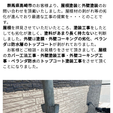
群馬県高崎市
のお客様より、
屋根塗装
と
外壁塗装
のお
問い合わせを頂戴いたしました。屋根材の剥がれ等の劣
化が進んでおり最適な工事の提案を・・・とのことで
す。
屋根
を拝見させていただいたところ、
塗装工事
をしたと
しても劣化が激しく、
塗料があまり長く持たない
と判断
しました。
外壁
は
塗膜
・
外壁コーキングの劣化
、
ベラン
ダ
は
防水層のトップコート
が剥がれておりました。
お客様とご相談・お見積りをさせて頂きまして、
屋根
の
カバー工法工事
・
外壁塗装工事
・
外壁コーキング工
事
・
ベランダ防水
の
トップコート塗装工事
をさせて頂く
ことになりました。