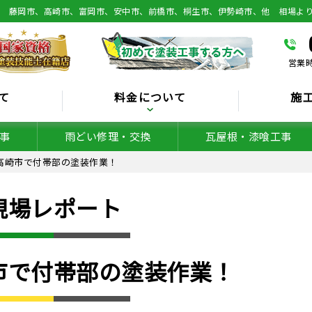
総 藤岡市、高崎市、富岡市、安中市、前橋市、桐生市、伊勢崎市、他 相場よ
営業時
て
料金について
施
事
雨どい修理・交換
瓦屋根・漆喰工事
高崎市で付帯部の塗装作業！
現場レポート
市で付帯部の塗装作業！