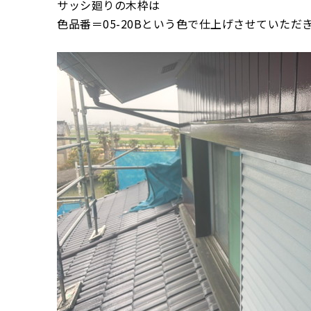
サッシ廻りの木枠は
色品番＝05-20Bという色で仕上げさせていただ