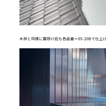
木枠と同様に霧除け庇も色品番＝05-20Bで仕