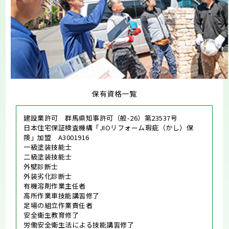
保有資格一覧
建設業許可 群馬県知事許可（般-26）第23537号
日本住宅保証検査機構「JIOリフォーム瑕疵（かし）保
険」加盟 A3001916
一級塗装技能士
二級塗装技能士
外壁診断士
外装劣化診断士
有機溶剤作業主任者
高所作業車技能講習修了
足場の組立作業責任者
安全衛生教育修了
労働安全衛生法による技能講習修了