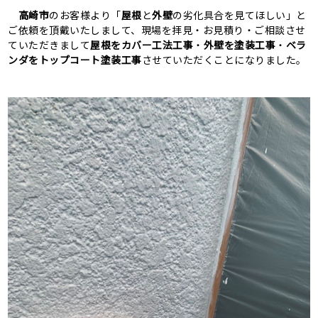
高崎市
のお客様より「
屋根
と
外壁
の劣化具合を見てほしい」と
ご依頼を頂戴いたしまして、現場を拝見・お見積り・ご相談させ
ていただきまして
屋根をカバー工法工事
・
外壁を塗装工事
・
ベラ
ンダをトップコート塗装工事
させていただくことになりました。