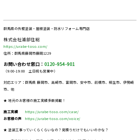
群馬県の
外壁塗装・屋根塗装・防水リフォーム専門店
株式会社浦部住総
https://urabe-toso.com/
住所：群馬県藤岡市藤岡1229
お問い合わせ窓口：
0120-954-901
（9:00-19:00 土日祝も営業中）
対応エリア：群馬県 藤岡市、高崎市、富岡市、安中市、前橋市、桐生市、伊勢崎
市、他
★ 地元のお客様の施工実績多数掲載！
施工実績
https://urabe-toso.com/case/
お客様の声
https://urabe-toso.com/voice/
★ 塗装工事っていくらくらいなの？見積りだけでもいいのかな？