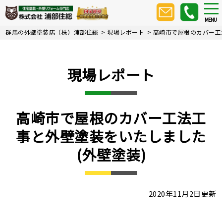
Skip
tog
nav
to
MENU
main
群馬の外壁塗装店（株）浦部住総
>
現場レポート
>
高崎市で屋根のカバー工
content
現場レポート
高崎市で屋根のカバー工法工
事と外壁塗装をいたしました
(外壁塗装)
2020年11月2日更新