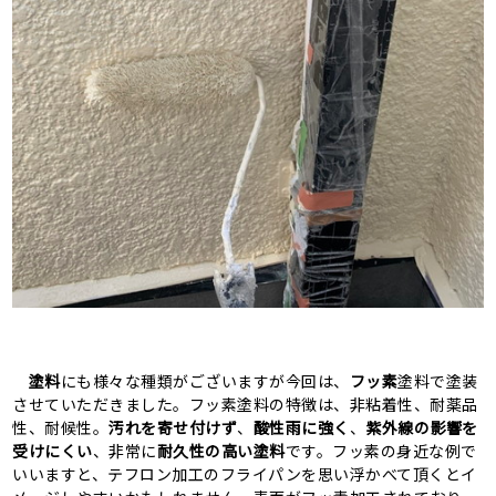
塗料
にも様々な種類がございますが今回は、
フッ素
塗料で塗装
させていただきました。フッ素塗料の特徴は、非粘着性、耐薬品
性、耐候性。
汚れを寄せ付けず
、
酸性雨に強く
、
紫外線の影響を
受けにくい
、非常に
耐久性の高い塗料
です。フッ素の身近な例で
いいますと、テフロン加工のフライパンを思い浮かべて頂くとイ