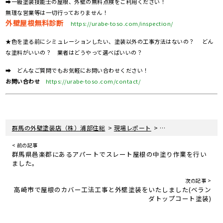
➡一級塗装技能士の屋根、外壁の無料点検をご利用ください！
無理な営業等は一切行っておりません！
外壁屋根無料診断
https://urabe-toso.com/inspection/
★色を塗る前にシミュレーションしたい、塗装以外の工事方法はないの？ どん
な塗料がいいの？ 業者はどうやって選べばいいの？
➡ どんなご質問でもお気軽にお問い合わせください！
お問い合わせ
https://urabe-toso.com/contact/
>
>
群馬の外壁塗装店（株）浦部住総
現場レポート
高崎市で屋根のカバー
< 前の記事
群馬県邑楽郡にあるアパートでスレート屋根の中塗り作業を行い
ました。
次の記事 >
高崎市で屋根のカバー工法工事と外壁塗装をいたしました(ベラン
ダトップコート塗装)