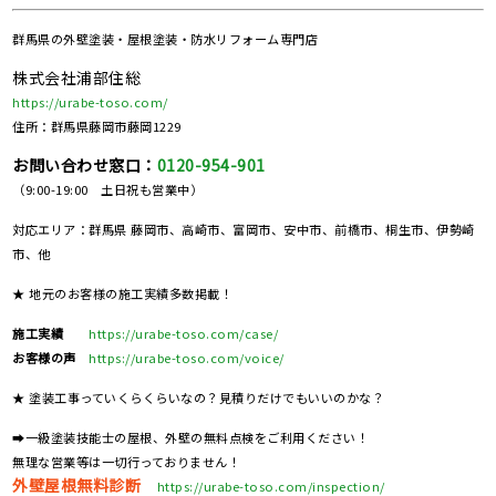
群馬県の
外壁塗装・屋根塗装・防水リフォーム専門店
株式会社浦部住総
https://urabe-toso.com/
住所：群馬県藤岡市藤岡1229
お問い合わせ窓口：
0120-954-901
（9:00-19:00 土日祝も営業中）
対応エリア：群馬県 藤岡市、高崎市、富岡市、安中市、前橋市、桐生市、伊勢崎
市、他
★ 地元のお客様の施工実績多数掲載！
施工実績
https://urabe-toso.com/case/
お客様の声
https://urabe-toso.com/voice/
★ 塗装工事っていくらくらいなの？見積りだけでもいいのかな？
➡一級塗装技能士の屋根、外壁の無料点検をご利用ください！
無理な営業等は一切行っておりません！
外壁屋根無料診断
https://urabe-toso.com/inspection/