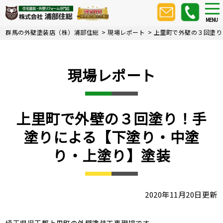
Skip
tog
nav
to
MENU
main
群馬の外壁塗装店（株）浦部住総
>
現場レポート
>
上里町で外壁の３回塗り
content
現場レポート
上里町で外壁の３回塗り！手
塗りによる【下塗り・中塗
り・上塗り】塗装
2020年11月20日更新