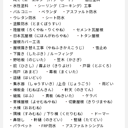
水性塗料
シーリング（コーキング）工事
バルコニー
ベランダ
アスファルト防水
ウレタン防水
シート防水
塗膜防水（とまくぼうすい）
陸屋根（ろくやね・りくやね）
セメント瓦屋根
日本瓦屋根（にほんがわらやね）
トタン屋根
屋根カバー工法
屋根葺き替え工事（やねふきかえこうじ）
雪止め
下葺き（したぶき）/ ルーフィング
野地板（のじいた）
笠木（かさぎ）
庇（ひさし）/ 霧よけ（きりよけ）
戸袋（とぶくろ）
雨戸（あまど）
幕板（まくいた）
這樋（はいどい）
集水器 （しゅうすいき）/上合（じょうごう）
雨どい
棟板金（むねばんきん）
軒天（のきてん）
破風（はふ）
貫板（ぬきいた）
ケラバ
寄棟屋根（よせむねやね）
切妻屋根（きりづまやね）
大棟（おおむね）
隅棟（すみむね）/ 下り棟（くだりむね）
ドーマー
鼻隠し
軒樋（のきどい）
竪樋（たてどい）
パラペット
FRP防水
アスファルトシングル