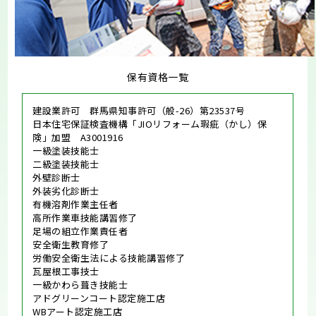
保有資格一覧
建設業許可 群馬県知事許可（般-26）第23537号
日本住宅保証検査機構「JIOリフォーム瑕疵（かし）保
険」加盟 A3001916
一級塗装技能士
二級塗装技能士
外壁診断士
外装劣化診断士
有機溶剤作業主任者
高所作業車技能講習修了
足場の組立作業責任者
安全衛生教育修了
労働安全衛生法による技能講習修了
瓦屋根工事技士
一級かわら葺き技能士
アドグリーンコート認定施工店
WBアート認定施工店