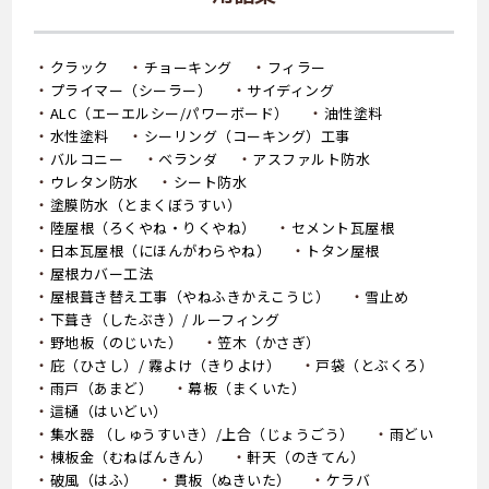
クラック
チョーキング
フィラー
プライマー（シーラー）
サイディング
ALC（エーエルシー/パワーボード）
油性塗料
水性塗料
シーリング（コーキング）工事
バルコニー
ベランダ
アスファルト防水
ウレタン防水
シート防水
塗膜防水（とまくぼうすい）
陸屋根（ろくやね・りくやね）
セメント瓦屋根
日本瓦屋根（にほんがわらやね）
トタン屋根
屋根カバー工法
屋根葺き替え工事（やねふきかえこうじ）
雪止め
下葺き（したぶき）/ ルーフィング
野地板（のじいた）
笠木（かさぎ）
庇（ひさし）/ 霧よけ（きりよけ）
戸袋（とぶくろ）
雨戸（あまど）
幕板（まくいた）
這樋（はいどい）
集水器 （しゅうすいき）/上合（じょうごう）
雨どい
棟板金（むねばんきん）
軒天（のきてん）
破風（はふ）
貫板（ぬきいた）
ケラバ