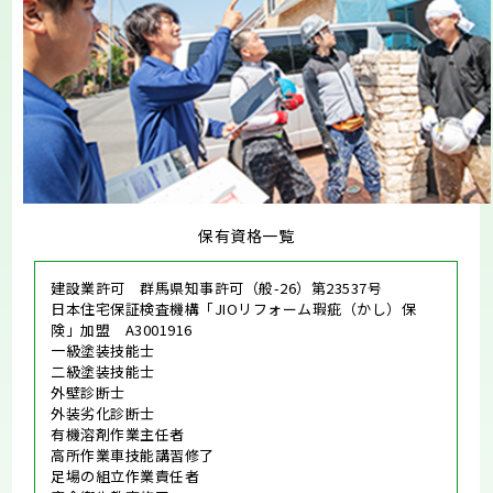
保有資格一覧
建設業許可 群馬県知事許可（般-26）第23537号
日本住宅保証検査機構「JIOリフォーム瑕疵（かし）保
険」加盟 A3001916
一級塗装技能士
二級塗装技能士
外壁診断士
外装劣化診断士
有機溶剤作業主任者
高所作業車技能講習修了
足場の組立作業責任者