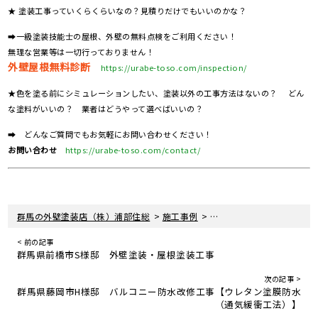
★ 塗装工事っていくらくらいなの？見積りだけでもいいのかな？
➡一級塗装技能士の屋根、外壁の無料点検をご利用ください！
無理な営業等は一切行っておりません！
外壁屋根無料診断
https://urabe-toso.com/inspection/
★色を塗る前にシミュレーションしたい、塗装以外の工事方法はないの？ どん
な塗料がいいの？ 業者はどうやって選べばいいの？
➡ どんなご質問でもお気軽にお問い合わせください！
お問い合わせ
https://urabe-toso.com/contact/
>
>
群馬の外壁塗装店（株）浦部住総
施工事例
群馬県伊勢崎市T様邸 外
< 前の記事
群馬県前橋市S様邸 外壁塗装・屋根塗装工事
次の記事 >
群馬県藤岡市H様邸 バルコニー防水改修工事【ウレタン塗膜防水
（通気緩衝工法）】