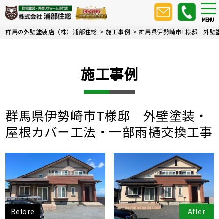
Skip
tog
nav
to
MENU
main
群馬の外壁塗装店（株）浦部住総
>
施工事例
>
群馬県伊勢崎市T様邸 外壁
content
施工事例
群馬県伊勢崎市T様邸 外壁塗装・
屋根カバー工法・一部雨樋交換工事
Before
After