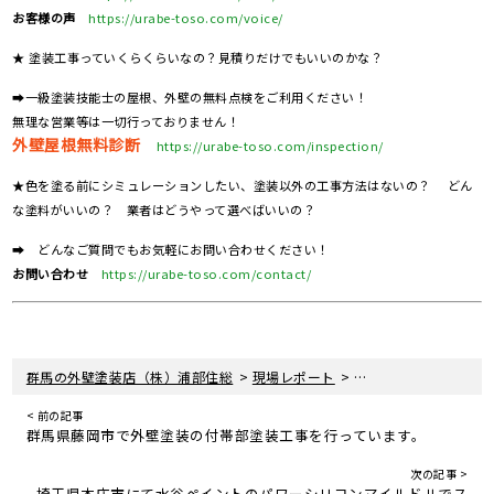
お客様の声
https://urabe-toso.com/voice/
★ 塗装工事っていくらくらいなの？見積りだけでもいいのかな？
➡一級塗装技能士の屋根、外壁の無料点検をご利用ください！
無理な営業等は一切行っておりません！
外壁屋根無料診断
https://urabe-toso.com/inspection/
★色を塗る前にシミュレーションしたい、塗装以外の工事方法はないの？ どん
な塗料がいいの？ 業者はどうやって選べばいいの？
➡ どんなご質問でもお気軽にお問い合わせください！
お問い合わせ
https://urabe-toso.com/contact/
>
>
群馬の外壁塗装店（株）浦部住総
現場レポート
埼玉県本庄市の外壁塗
< 前の記事
群馬県藤岡市で外壁塗装の付帯部塗装工事を行っています。
次の記事 >
埼玉県本庄市にて水谷ペイントのパワーシリコンマイルドⅡでス