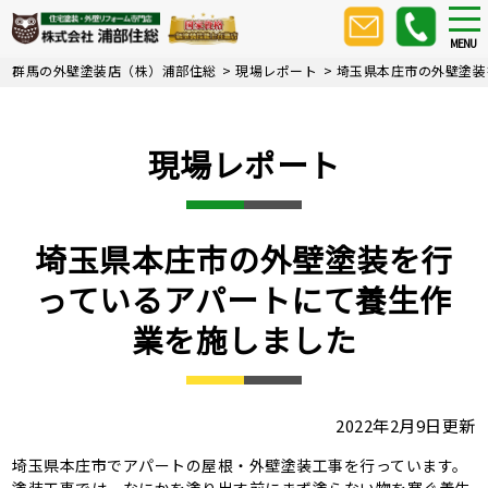
Skip
tog
nav
to
MENU
main
群馬の外壁塗装店（株）浦部住総
>
現場レポート
>
埼玉県本庄市の外壁塗装
content
現場レポート
埼玉県本庄市の外壁塗装を行
っているアパートにて養生作
業を施しました
2022年2月9日更新
埼玉県本庄市でアパートの屋根・外壁塗装工事を行っています。