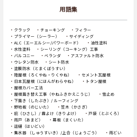
用語集
クラック
チョーキング
フィラー
プライマー（シーラー）
サイディング
ALC（エーエルシー/パワーボード）
油性塗料
水性塗料
シーリング（コーキング）工事
バルコニー
ベランダ
アスファルト防水
ウレタン防水
シート防水
塗膜防水（とまくぼうすい）
陸屋根（ろくやね・りくやね）
セメント瓦屋根
日本瓦屋根（にほんがわらやね）
トタン屋根
屋根カバー工法
屋根葺き替え工事（やねふきかえこうじ）
雪止め
下葺き（したぶき）/ ルーフィング
野地板（のじいた）
笠木（かさぎ）
庇（ひさし）/ 霧よけ（きりよけ）
戸袋（とぶくろ）
雨戸（あまど）
幕板（まくいた）
這樋（はいどい）
集水器 （しゅうすいき）/上合（じょうごう）
雨どい