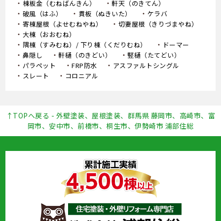
棟板金（むねばんきん）
軒天（のきてん）
破風（はふ）
貫板（ぬきいた）
ケラバ
寄棟屋根（よせむねやね）
切妻屋根（きりづまやね）
大棟（おおむね）
隅棟（すみむね）/ 下り棟（くだりむね）
ドーマー
鼻隠し
軒樋（のきどい）
竪樋（たてどい）
パラペット
FRP防水
アスファルトシングル
スレート
コロニアル
↑TOPへ戻る - 外壁塗装、屋根塗装、群馬県 藤岡市、高崎市、富
岡市、安中市、前橋市、桐生市、伊勢崎市 浦部住総