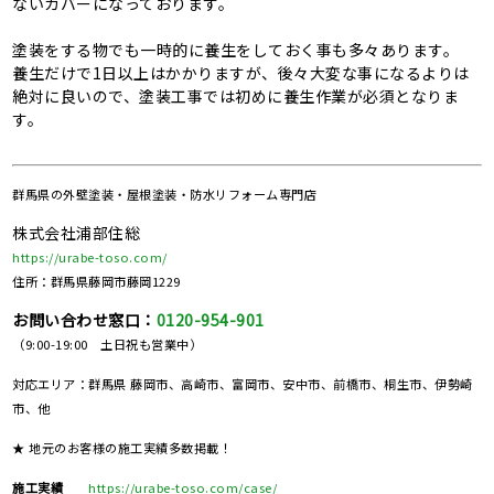
ないカバーになっております。
塗装をする物でも一時的に養生をしておく事も多々あります。
養生だけで1日以上はかかりますが、後々大変な事になるよりは
絶対に良いので、塗装工事では初めに養生作業が必須となりま
す。
群馬県の
外壁塗装・屋根塗装・防水リフォーム専門店
株式会社浦部住総
https://urabe-toso.com/
住所：群馬県藤岡市藤岡1229
お問い合わせ窓口：
0120-954-901
（9:00-19:00 土日祝も営業中）
対応エリア：群馬県 藤岡市、高崎市、富岡市、安中市、前橋市、桐生市、伊勢崎
市、他
★ 地元のお客様の施工実績多数掲載！
施工実績
https://urabe-toso.com/case/