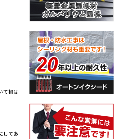
いて損は
。
にしてあ