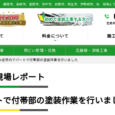
総 藤岡市、高崎市、富岡市、安中市、前橋市、桐生市、伊勢崎市、他 相場よ
営業時
て
料金について
施
事
雨どい修理・交換
瓦屋根・漆喰工事
本庄市のアパートで付帯部の塗装作業を行いました
現場レポート
トで付帯部の塗装作業を行いま