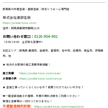
群馬県の
外壁塗装・屋根塗装・防水リフォーム専門店
株式会社浦部住総
https://urabe-toso.com/
住所：群馬県藤岡市藤岡1229
お問い合わせ窓口：
0120-954-901
（9:00-19:00 土日祝も営業中）
対応エリア：群馬県 藤岡市、高崎市、富岡市、安中市、前橋市、桐生市、伊勢崎
市、他
★ 地元のお客様の施工実績多数掲載！
施工実績
https://urabe-toso.com/case/
お客様の声
https://urabe-toso.com/voice/
★ 塗装工事っていくらくらいなの？見積りだけでもいいのかな？
➡一級塗装技能士の屋根、外壁の無料点検をご利用ください！
無理な営業等は一切行っておりません！
外壁屋根無料診断
https://urabe-toso.com/inspection/