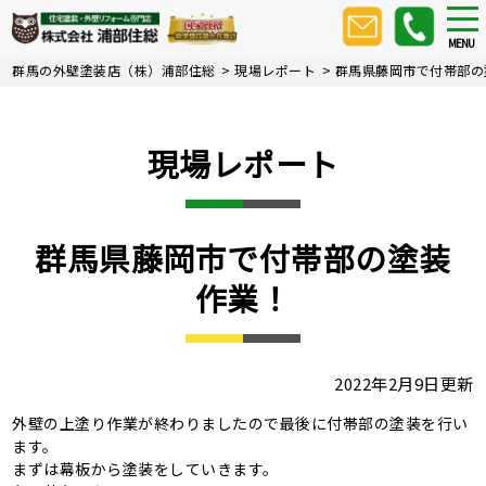
Skip
tog
nav
to
MENU
main
群馬の外壁塗装店（株）浦部住総
>
現場レポート
>
群馬県藤岡市で付帯部の
content
現場レポート
群馬県藤岡市で付帯部の塗装
作業！
2022年2月9日更新
外壁の上塗り作業が終わりましたので最後に付帯部の塗装を行い
ます。
まずは幕板から塗装をしていきます。