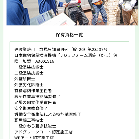
保有資格一覧
建設業許可 群馬県知事許可（般-26）第23537号
日本住宅保証検査機構「JIOリフォーム瑕疵（かし）保
険」加盟 A3001916
一級塗装技能士
二級塗装技能士
外壁診断士
外装劣化診断士
有機溶剤作業主任者
高所作業車技能講習修了
足場の組立作業責任者
安全衛生教育修了
労働安全衛生法による技能講習修了
瓦屋根工事技士
一級かわら葺き技能士
アドグリーンコート認定施工店
WBアート認定施工店