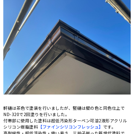
軒樋は茶色で塗装を行いましたが、竪樋は壁の色と同色仕上で
ND-320で2回塗りを行いました。
付帯部に使用した塗料は超低汚染形ターペン可溶2液形アクリル
シリコン樹脂塗料
【ファインシリコンフレッシュ】
です。
高耐候性・超低汚染性・使い易さ、三拍子揃った新世代塗料で