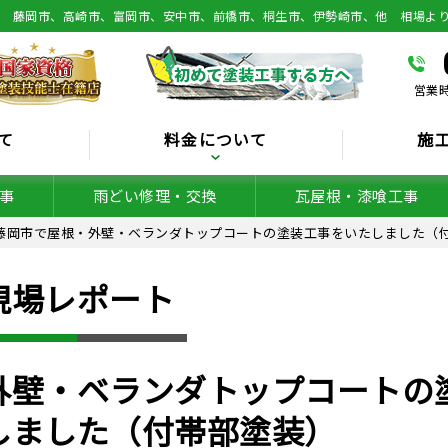
総 藤岡市、高崎市、富岡市、安中市、前橋市、桐生市、伊勢崎市、他 相場よ
営業時
て
料金について
施
事
雨どい修理・交換
瓦屋根・漆喰工事
藤岡市で屋根・外壁・ベランダトップコートの塗装工事をいたしました（
現場レポート
外壁・ベランダトップコートの
しました（付帯部塗装）