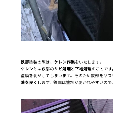
鉄部
塗装の際は、
ケレン作業
をいたします。
ケレン
とは鉄部の
サビ処理
と
下地処理
のことです
塗膜を剥がしてしまいます。そのため鉄部をヤス
着を良く
します。鉄部は塗料が剥がれやすいので