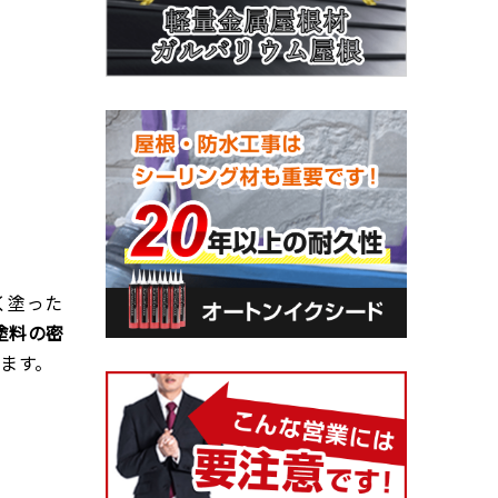
く塗った
塗料の密
ます。