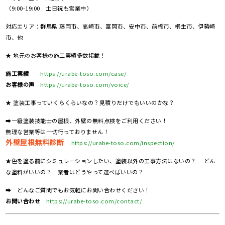
（9:00-19:00 土日祝も営業中）
対応エリア：群馬県 藤岡市、高崎市、富岡市、安中市、前橋市、桐生市、伊勢崎
市、他
★ 地元のお客様の施工実績多数掲載！
施工実績
https://urabe-toso.com/case/
お客様の声
https://urabe-toso.com/voice/
★ 塗装工事っていくらくらいなの？見積りだけでもいいのかな？
➡一級塗装技能士の屋根、外壁の無料点検をご利用ください！
無理な営業等は一切行っておりません！
外壁屋根無料診断
https://urabe-toso.com/inspection/
★色を塗る前にシミュレーションしたい、塗装以外の工事方法はないの？ どん
な塗料がいいの？ 業者はどうやって選べばいいの？
➡ どんなご質問でもお気軽にお問い合わせください！
お問い合わせ
https://urabe-toso.com/contact/