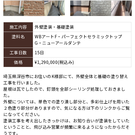
施工内容
外壁塗装・基礎塗装
塗料名
WBアートF・パーフェクトセラミックトップ
G・ニューアールダンテ
工事日数
15日
価格
¥1,290,000(税込み)
埼玉県深谷市にお住いのK様邸にて、外壁全体と基礎の塗り替え
工事を行いました。
屋根は瓦でしたので、釘頭を全部シーリング処理しておきまし
た。
外壁については、単色での塗り潰し部分と、多彩仕上げを用いた
２色塗り部分がありますので、気になる方は下のリンクからご覧
になってください。
塗装工事を考え出したきっかけは、お知り合いが塗装をしていた
ということと、飛び込み営業が頻繁に来るようになったからだそ
うです。