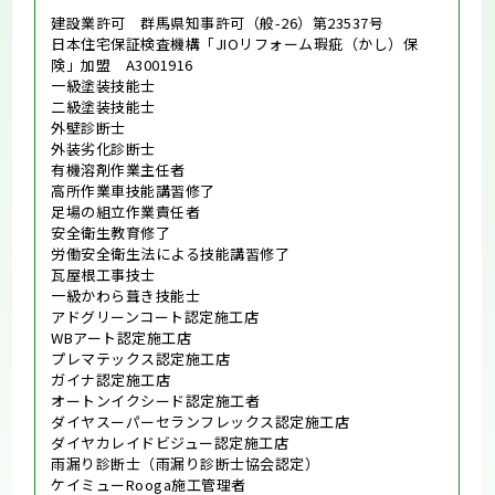
建設業許可 群馬県知事許可（般-26）第23537号
日本住宅保証検査機構「JIOリフォーム瑕疵（かし）保
険」加盟 A3001916
一級塗装技能士
二級塗装技能士
外壁診断士
外装劣化診断士
有機溶剤作業主任者
高所作業車技能講習修了
足場の組立作業責任者
安全衛生教育修了
労働安全衛生法による技能講習修了
瓦屋根工事技士
一級かわら葺き技能士
アドグリーンコート認定施工店
WBアート認定施工店
プレマテックス認定施工店
ガイナ認定施工店
オートンイクシード認定施工者
ダイヤスーパーセランフレックス認定施工店
ダイヤカレイドビジュー認定施工店
雨漏り診断士（雨漏り診断士協会認定）
ケイミューRooga施工管理者