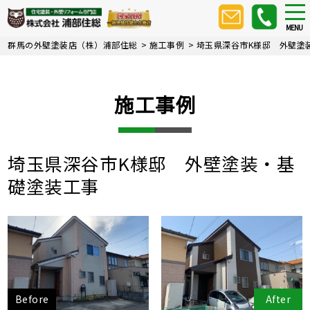
Skip
tog
nav
to
MENU
main
群馬の外壁塗装店（株）浦部住総
>
施工事例
>
埼玉県深谷市K様邸 外壁塗
content
施工事例
埼玉県深谷市K様邸 外壁塗装・基
礎塗装工事
Before
After