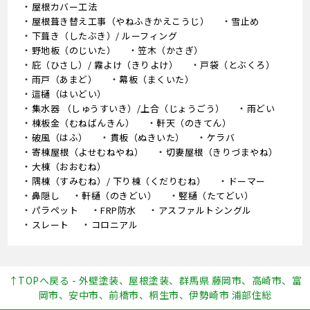
屋根カバー工法
屋根葺き替え工事（やねふきかえこうじ）
雪止め
下葺き（したぶき）/ ルーフィング
野地板（のじいた）
笠木（かさぎ）
庇（ひさし）/ 霧よけ（きりよけ）
戸袋（とぶくろ）
雨戸（あまど）
幕板（まくいた）
這樋（はいどい）
集水器 （しゅうすいき）/上合（じょうごう）
雨どい
棟板金（むねばんきん）
軒天（のきてん）
破風（はふ）
貫板（ぬきいた）
ケラバ
寄棟屋根（よせむねやね）
切妻屋根（きりづまやね）
大棟（おおむね）
隅棟（すみむね）/ 下り棟（くだりむね）
ドーマー
鼻隠し
軒樋（のきどい）
竪樋（たてどい）
パラペット
FRP防水
アスファルトシングル
スレート
コロニアル
↑TOPへ戻る - 外壁塗装、屋根塗装、群馬県 藤岡市、高崎市、富
岡市、安中市、前橋市、桐生市、伊勢崎市 浦部住総