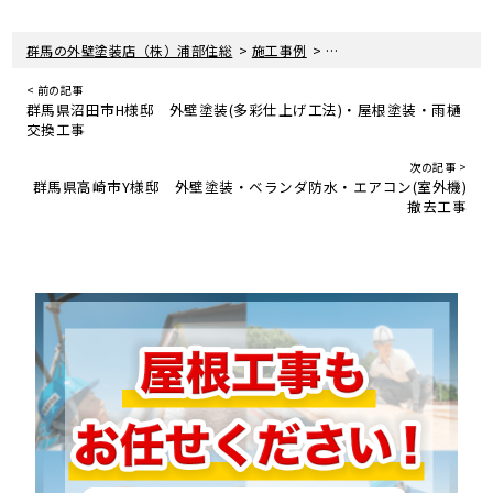
>
>
群馬の外壁塗装店（株）浦部住総
施工事例
埼玉県深谷市K様邸 外壁
< 前の記事
群馬県沼田市H様邸 外壁塗装(多彩仕上げ工法)・屋根塗装・雨樋
交換工事
次の記事 >
群馬県高崎市Y様邸 外壁塗装・ベランダ防水・エアコン(室外機)
撤去工事